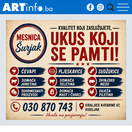
Početna
Vijesti
Sport
Kultura
Crna
kronika
Politika
Zanimljivosti