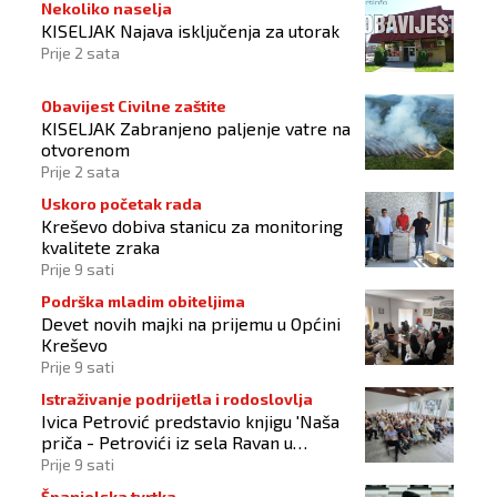
Nekoliko naselja
KISELJAK Najava isključenja za utorak
Prije 2 sata
Obavijest Civilne zaštite
KISELJAK Zabranjeno paljenje vatre na
otvorenom
Prije 2 sata
Uskoro početak rada
Kreševo dobiva stanicu za monitoring
kvalitete zraka
Prije 9 sati
Podrška mladim obiteljima
Devet novih majki na prijemu u Općini
Kreševo
Prije 9 sati
Istraživanje podrijetla i rodoslovlja
Ivica Petrović predstavio knjigu 'Naša
priča - Petrovići iz sela Ravan u
Busovači'
Prije 9 sati
Španjolska tvrtka