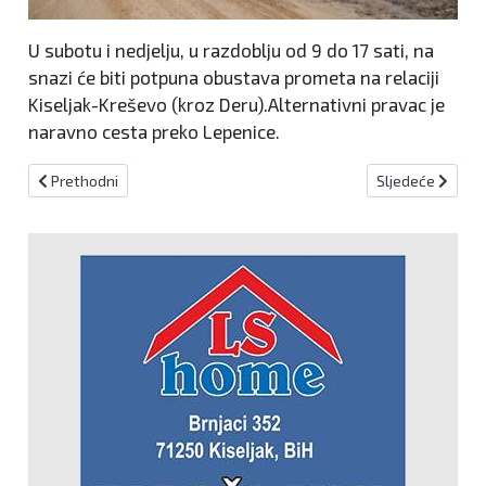
U subotu i nedjelju, u razdoblju od 9 do 17 sati, na
snazi će biti potpuna obustava prometa na relaciji
Kiseljak-Kreševo (kroz Deru).Alternativni pravac je
naravno cesta preko Lepenice.
Prethodni članak: ŽSB i Sarajevo: Najavljene radarske kontrole za 
Sljedeći članak
Prethodni
Sljedeće