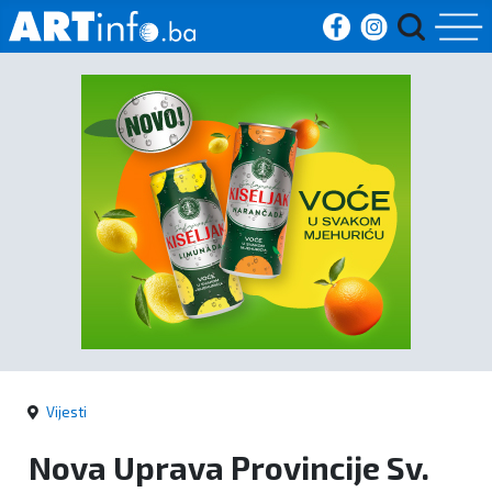
Početna
Vijesti
Sport
Kultura
Crna
kronika
Vijesti
Politika
Nova Uprava Provincije Sv.
Zanimljivosti