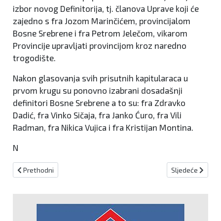
izbor novog Definitorija, tj. članova Uprave koji će
zajedno s fra Jozom Marinčićem, provincijalom
Bosne Srebrene i fra Petrom Jelečom, vikarom
Provincije upravljati provincijom kroz naredno
trogodište.
Nakon glasovanja svih prisutnih kapitularaca u
prvom krugu su ponovno izabrani dosadašnji
definitori Bosne Srebrene a to su: fra Zdravko
Dadić, fra Vinko Sičaja, fra Janko Ćuro, fra Vili
Radman, fra Nikica Vujica i fra Kristijan Montina.
N
Prethodni članak: Kiseljak: Dok policija tvrdi da se broj prometni
Sljedeći članak:
Prethodni
Sljedeće