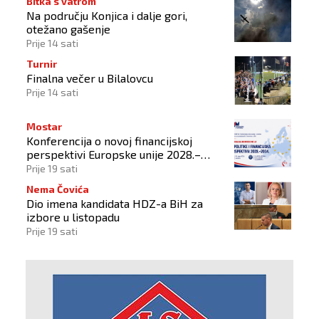
Bitka s vatrom
Na području Konjica i dalje gori,
otežano gašenje
Prije 14 sati
Turnir
Finalna večer u Bilalovcu
Prije 14 sati
Mostar
Konferencija o novoj financijskoj
perspektivi Europske unije 2028.–
2034.
Prije 19 sati
Nema Čovića
Dio imena kandidata HDZ-a BiH za
izbore u listopadu
Prije 19 sati