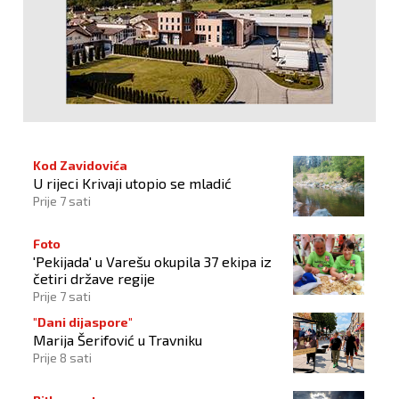
Kod Zavidovića
U rijeci Krivaji utopio se mladić
Prije 7 sati
Foto
'Pekijada' u Varešu okupila 37 ekipa iz
četiri države regije
Prije 7 sati
"Dani dijaspore"
Marija Šerifović u Travniku
Prije 8 sati