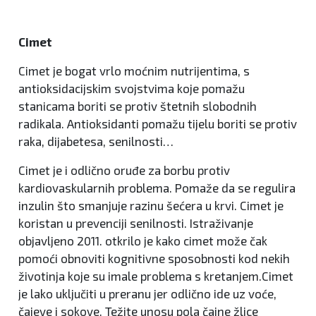
Cimet
Cimet je bogat vrlo moćnim nutrijentima, s
antioksidacijskim svojstvima koje pomažu
stanicama boriti se protiv štetnih slobodnih
radikala. Antioksidanti pomažu tijelu boriti se protiv
raka, dijabetesa, senilnosti…
Cimet je i odlično oruđe za borbu protiv
kardiovaskularnih problema. Pomaže da se regulira
inzulin što smanjuje razinu šećera u krvi. Cimet je
koristan u prevenciji senilnosti. Istraživanje
objavljeno 2011. otkrilo je kako cimet može čak
pomoći obnoviti kognitivne sposobnosti kod nekih
životinja koje su imale problema s kretanjem.Cimet
je lako uključiti u preranu jer odlično ide uz voće,
čajeve i sokove. Težite unosu pola čajne žlice