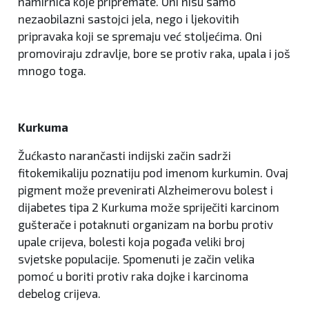
namirnica koje pripremate. Oni nisu samo
nezaobilazni sastojci jela, nego i ljekovitih
pripravaka koji se spremaju već stoljećima. Oni
promoviraju zdravlje, bore se protiv raka, upala i još
mnogo toga.
Kurkuma
Žućkasto narančasti indijski začin sadrži
fitokemikaliju poznatiju pod imenom kurkumin. Ovaj
pigment može prevenirati Alzheimerovu bolest i
dijabetes tipa 2 Kurkuma može spriječiti karcinom
gušterače i potaknuti organizam na borbu protiv
upale crijeva, bolesti koja pogađa veliki broj
svjetske populacije. Spomenuti je začin velika
pomoć u boriti protiv raka dojke i karcinoma
debelog crijeva.