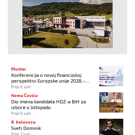
Mostar
Konferencija o novoj financijskoj
perspektivi Europske unije 2028.–
2034.
Prije 6 sati
Nema Čovića
Dio imena kandidata HDZ-a BiH za
izbore u listopadu
Prije 6 sati
8. kolovoza
Sveti Dominik
Prije 7 sati