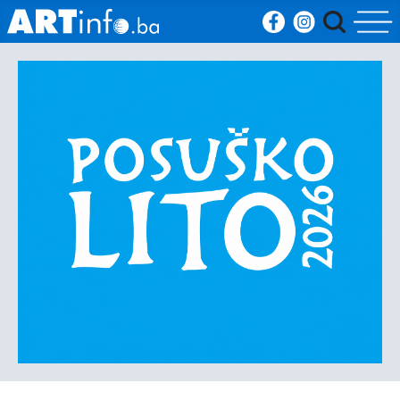
Početna
Vijesti
Sport
Kultura
Crna
kronika
Politika
Zanimljivosti