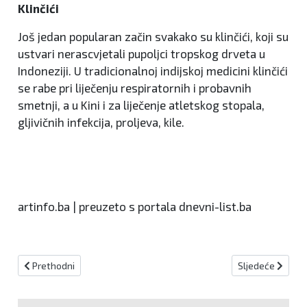
Klinčići
Još jedan popularan začin svakako su klinčići, koji su
ustvari nerascvjetali pupoljci tropskog drveta u
Indoneziji. U tradicionalnoj indijskoj medicini klinčići
se rabe pri liječenju respiratornih i probavnih
smetnji, a u Kini i za liječenje atletskog stopala,
gljivičnih infekcija, proljeva, kile.
artinfo.ba | preuzeto s portala dnevni-list.ba
Prethodni članak: 5 zdravstvenih koristi čitanja knjiga
Sljedeći članak:
Prethodni
Sljedeće