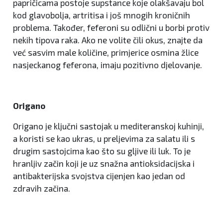
papričicama postoje supstance koje olakšavaju bol
kod glavobolja, artritisa i još mnogih kroničnih
problema. Također, feferoni su odlični u borbi protiv
nekih tipova raka. Ako ne volite čili okus, znajte da
već sasvim male količine, primjerice osmina žlice
nasjeckanog feferona, imaju pozitivno djelovanje.
Origano
Origano je ključni sastojak u mediteranskoj kuhinji,
a koristi se kao ukras, u preljevima za salatu ili s
drugim sastojcima kao što su gljive ili luk. To je
hranljiv začin koji je uz snažna antioksidacijska i
antibakterijska svojstva cijenjen kao jedan od
zdravih začina.