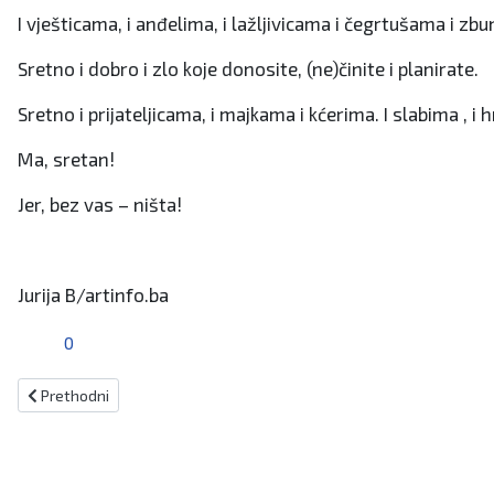
I vješticama, i anđelima, i lažljivicama i čegrtušama i z
Sretno i dobro i zlo koje donosite, (ne)činite i planirate.
Sretno i prijateljicama, i majkama i kćerima. I slabima , i
Ma, sretan!
Jer, bez vas – ništa!
Jurija B/artinfo.ba
0
Prethodni članak: Žene koje treba tući
Prethodni