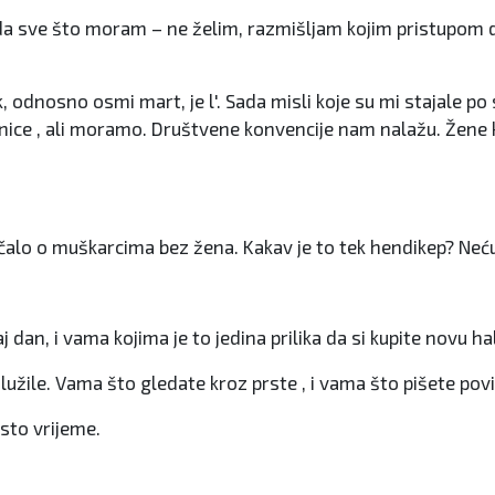
i da sve što moram – ne želim, razmišljam kojim pristupom 
odnosno osmi mart, je l'. Sada misli koje su mi stajale po
ečenice , ali moramo. Društvene konvencije nam nalažu. Žene
čalo o muškarcima bez žena. Kakav je to tek hendikep? Neću
dan, i vama kojima je to jedina prilika da si kupite novu hal
služile. Vama što gledate kroz prste , i vama što pišete povi
 isto vrijeme.