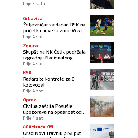
Prije 3 sata
Grbavica
Željezničar savladao BSK na
početku nove sezone Wwin
lige BiH
Prije 4 sati
Zenica
Skupština NK Čelik podržala
izgradnju Nacionalnog
stadiona
Prije 4 sati
KSB
Radarske kontrole za 8.
kolovoza!
Prije 4 sati
Oprez
Civilna zaštita Posušje
upozorava na opasnost od
požara na Blidinju
Prije 4 sati
460 tisuća KM
Grad Novi Travnik prvi put