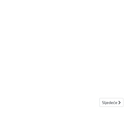
Sljedeći članak
Sljedeće