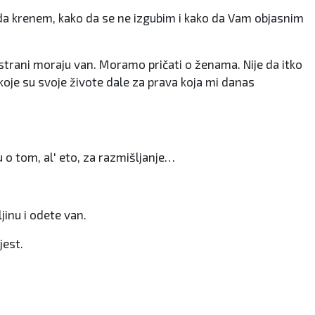
da krenem, kako da se ne izgubim i kako da Vam objasnim
 strani moraju van. Moramo pričati o ženama. Nije da itko
 koje su svoje živote dale za prava koja mi danas
 o tom, al' eto, za razmišljanje…
jinu i odete van.
jest.