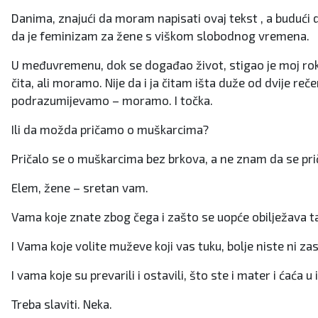
Danima, znajući da moram napisati ovaj tekst , a buduć
da je feminizam za žene s viškom slobodnog vremena.
U međuvremenu, dok se događao život, stigao je moj rok, 
čita, ali moramo. Nije da i ja čitam išta duže od dvije r
podrazumijevamo – moramo. I točka.
Ili da možda pričamo o muškarcima?
Pričalo se o muškarcima bez brkova, a ne znam da se pri
Elem, žene – sretan vam.
Vama koje znate zbog čega i zašto se uopće obilježava taj 
I Vama koje volite muževe koji vas tuku, bolje niste ni za
I vama koje su prevarili i ostavili, što ste i mater i ćaća u
Treba slaviti. Neka.