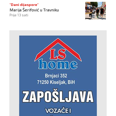
"Dani dijaspore"
Marija Šerifović u Travniku
Prije 13 sati