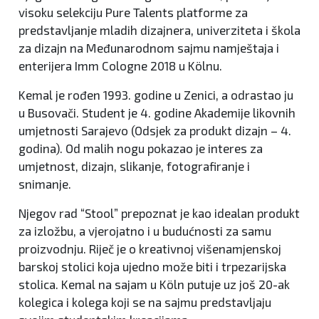
visoku selekciju Pure Talents platforme za
predstavljanje mladih dizajnera, univerziteta i škola
za dizajn na Međunarodnom sajmu namještaja i
enterijera Imm Cologne 2018 u Kölnu.
Kemal je rođen 1993. godine u Zenici, a odrastao ju
u Busovači. Student je 4. godine Akademije likovnih
umjetnosti Sarajevo (Odsjek za produkt dizajn – 4.
godina). Od malih nogu pokazao je interes za
umjetnost, dizajn, slikanje, fotografiranje i
snimanje.
Njegov rad “Stool” prepoznat je kao idealan produkt
za izložbu, a vjerojatno i u budućnosti za samu
proizvodnju. Riječ je o kreativnoj višenamjenskoj
barskoj stolici koja ujedno može biti i trpezarijska
stolica. Kemal na sajam u Köln putuje uz još 20-ak
kolegica i kolega koji se na sajmu predstavljaju