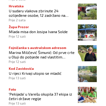
Hrvatska
U sudaru vlakova zbrinute 24
ozlijeđene osobe, 12 zadržano na
liječenju
Prije 2 sata
Župa Prozor
Mlada misa don Josipa Ivana Solde
Prije 12 sati
Fojničanka s australskom adresom
Marina Miličević Šimunić: Od prve crte
u Oluji do pobjede nad vlastitim
„olujama“
Prije 12 sati
Kod Zavidovića
U rijeci Krivaji utopio se mladić
Prije 13 sati
Foto
'Pekijada' u Varešu okupila 37 ekipa iz
četiri države regije
Prije 13 sati