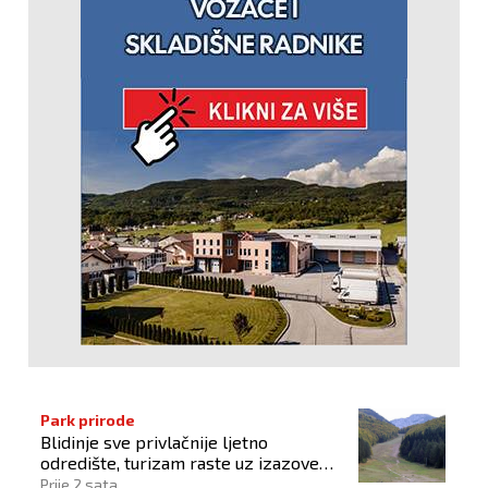
Park prirode
Blidinje sve privlačnije ljetno
odredište, turizam raste uz izazove
očuvanja prirode
Prije 2 sata