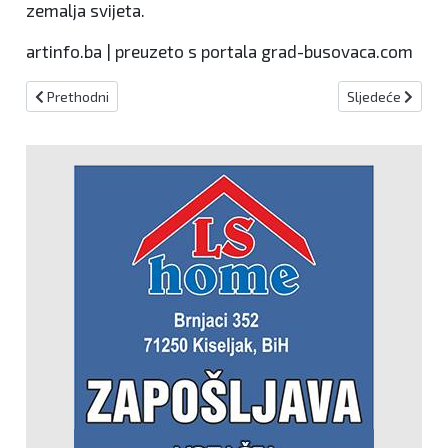
zemalja svijeta.
artinfo.ba | preuzeto s portala grad-busovaca.com
Prethodni članak: Obilježena 26. obljetnica utemeljenja Hrvatske
Sljedeći članak:
Prethodni
Sljedeće