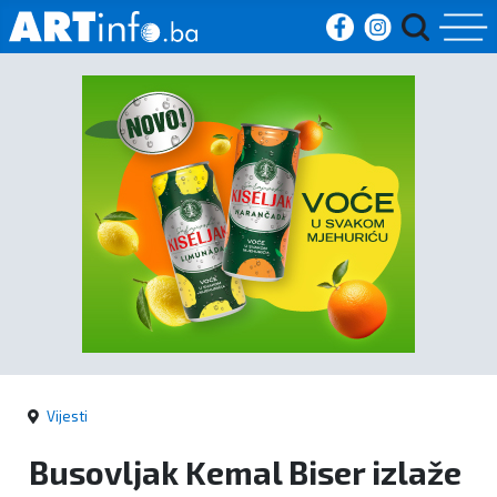
Početna
Vijesti
Sport
Kultura
Crna
kronika
Vijesti
Politika
Busovljak Kemal Biser izlaže
Zanimljivosti