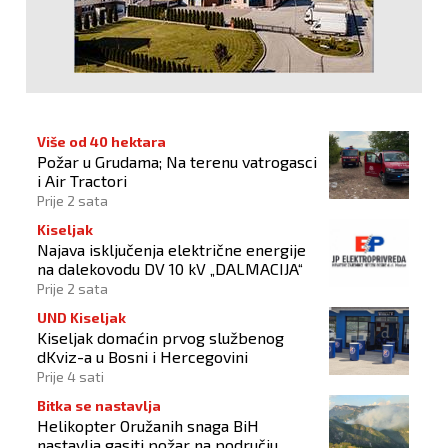
Više od 40 hektara
Požar u Grudama; Na terenu vatrogasci
i Air Tractori
Prije 2 sata
Kiseljak
Najava isključenja električne energije
na dalekovodu DV 10 kV „DALMACIJA“
Prije 2 sata
UND Kiseljak
Kiseljak domaćin prvog službenog
dKviz-a u Bosni i Hercegovini
Prije 4 sati
Bitka se nastavlja
Helikopter Oružanih snaga BiH
nastavlja gasiti požar na području