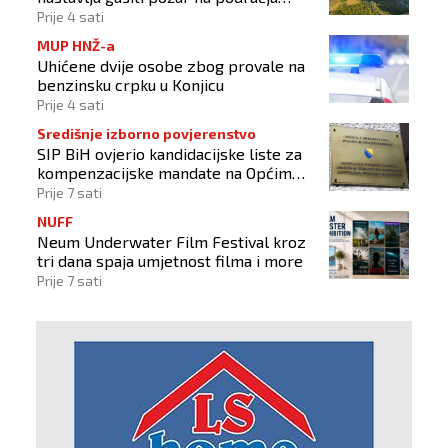
Konjica
Prije 4 sati
MUP HNŽ-a
Uhićene dvije osobe zbog provale na
benzinsku crpku u Konjicu
Prije 4 sati
Središnje izborno povjerenstvo
SIP BiH ovjerio kandidacijske liste za
kompenzacijske mandate na Općim
izborima 2026
Prije 7 sati
NUFF
Neum Underwater Film Festival kroz
tri dana spaja umjetnost filma i more
Prije 7 sati