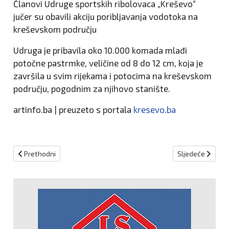
Članovi Udruge sportskih ribolovaca „Kreševo“
jučer su obavili akciju poribljavanja vodotoka na
kreševskom području
Udruga je pribavila oko 10.000 komada mlađi
potočne pastrmke, veličine od 8 do 12 cm, koja je
završila u svim rijekama i potocima na kreševskom
području, pogodnim za njihovo stanište.
artinfo.ba | preuzeto s portala
kresevo.ba
Prethodni članak: Franjo Topić dobio bezuvjetnu podršku svećenika
Sljedeći članak:
Prethodni
Sljedeće