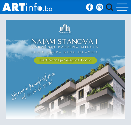
Početna
Vijesti
Sport
Kultura
Crna
kronika
Politika
Zanimljivosti