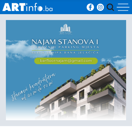
Početna
Vijesti
Sport
Kultura
Crna
kronika
Politika
Zanimljivosti