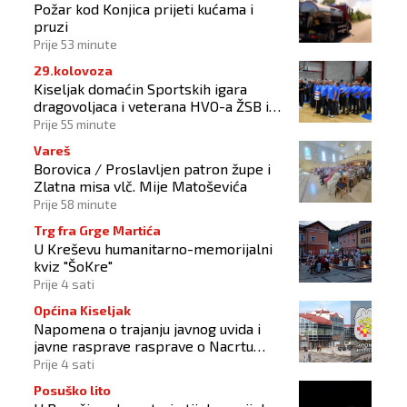
Požar kod Konjica prijeti kućama i
pruzi
Prije 53 minute
29.kolovoza
Kiseljak domaćin Sportskih igara
dragovoljaca i veterana HVO-a ŽSB i
Dana branitelja
Prije 55 minute
Vareš
Borovica / Proslavljen patron župe i
Zlatna misa vlč. Mije Matoševića
Prije 58 minute
Trg fra Grge Martića
U Kreševu humanitarno-memorijalni
kviz "ŠoKre"
Prije 4 sati
Općina Kiseljak
Napomena o trajanju javnog uvida i
javne rasprave rasprave o Nacrtu
prostornog plana
Prije 4 sati
Posuško lito