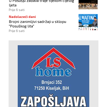
U Posušju zabava traje tijekom cijelog
ljeta
Prije 6 sati
Nadolazeći dani
Brojni zanimljivi sadržaji u sklopu
"Posuškog lita"
Prije 6 sati