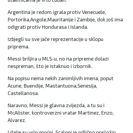
Argentina je redom igrala protiv Venecuele,
Portorika,Angole,Mauritanije i Zambije, dok još ima
odigrati protiv Hondurasa i Islanda.
Izbjegli su sve jače reprezentacije u sklopu
priprema.
Messi briljira u MLS-u, no na pripreme dolazi
nespreman, što je istaknuo i izbornik.
Na popisu nema nekih zanimljivih imena, poput
Acune, Buendije, Mastantuona,Senesija,
Castellanosa.
Naravno, Messi je glavna zvijezda, a tu su i
McAlister, kontroverzni vratar Martinez, Enzo,
Alvarez.
I dalje su vrlo moćni, Scaloni je odlično posložio