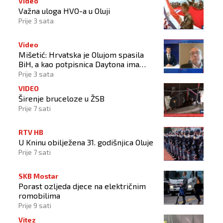
Video
Važna uloga HVO-a u Oluji
Prije 3 sata
Video
Mišetić: Hrvatska je Olujom spasila
BiH, a kao potpisnica Daytona ima
puno pravo štititi hrvatski narod
Prije 3 sata
VIDEO
Širenje bruceloze u ŽSB
Prije 7 sati
RTV HB
U Kninu obilježena 31. godišnjica Oluje
Prije 7 sati
SKB Mostar
Porast ozljeda djece na električnim
romobilima
Prije 9 sati
Vitez