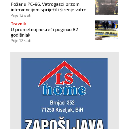
Požar u PC-96: Vatrogasci brzom
intervencijom spriječili širenje vatre
na okolne objekte
Prije 12 sati
Travnik
U prometnoj nesreći poginuo 82-
godišnjak
Prije 12 sati