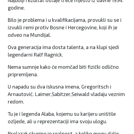
Najbolji rezultat ostaje treće mjesto iz davne 1954.
godine.
Bilo je problema i u kvalifikacijama, provukli su se i
izvukli remi protiv Bosne i Hercegovine, koji ih je
odveo na Mundijal.
Ova generacija ima dosta talenta, a na klupi sjedi
legendarni Ralf Ragnick.
Nema sumnje kako će momčad biti fizički odlično
pripremljena.
U napadu su dva iskusna imena, Gregoritsch i
Arnautović. Laimer,Sabitzer,Seiwald vladaju veznim
redom.
Tu je i legenda Alaba, kojemu su karijeru uništile
ozljede, ali u reprezentaciji ima svoju ulogu.
Prolazak skupine je realnost, a koliko mogu dalje