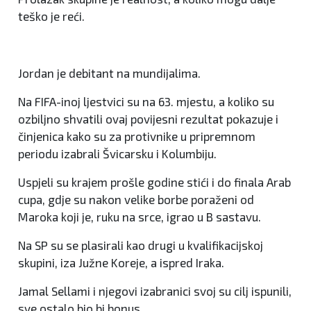
teško je reći.
Jordan je debitant na mundijalima.
Na FIFA-inoj ljestvici su na 63. mjestu, a koliko su
ozbiljno shvatili ovaj povijesni rezultat pokazuje i
činjenica kako su za protivnike u pripremnom
periodu izabrali Švicarsku i Kolumbiju.
Uspjeli su krajem prošle godine stići i do finala Arab
cupa, gdje su nakon velike borbe poraženi od
Maroka koji je, ruku na srce, igrao u B sastavu.
Na SP su se plasirali kao drugi u kvalifikacijskoj
skupini, iza Južne Koreje, a ispred Iraka.
Jamal Sellami i njegovi izabranici svoj su cilj ispunili,
sve ostalo bio bi bonus.