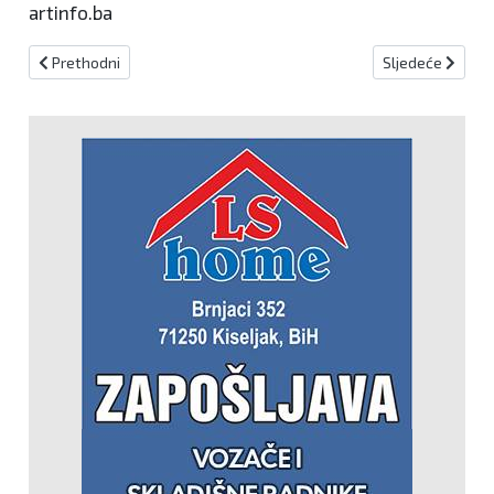
artinfo.ba
Prethodni članak: Sparta organizira školu plivanja
Sljedeći članak:
Prethodni
Sljedeće