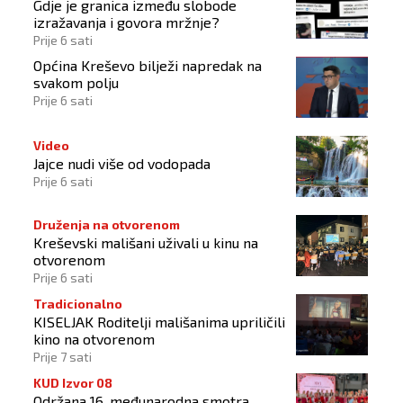
Gdje je granica između slobode
izražavanja i govora mržnje?
Prije 6 sati
Općina Kreševo bilježi napredak na
svakom polju
Prije 6 sati
Video
Jajce nudi više od vodopada
Prije 6 sati
Druženja na otvorenom
Kreševski mališani uživali u kinu na
otvorenom
Prije 6 sati
Tradicionalno
KISELJAK Roditelji mališanima upriličili
kino na otvorenom
Prije 7 sati
KUD Izvor 08
Održana 16. međunarodna smotra