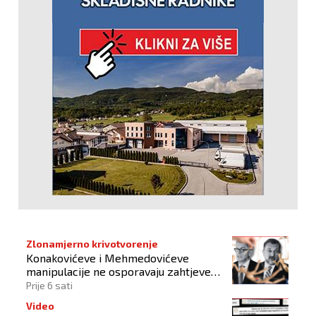
Zlonamjerno krivotvorenje
Konakovićeve i Mehmedovićeve
manipulacije ne osporavaju zahtjeve
Hrvata
Prije 6 sati
Video