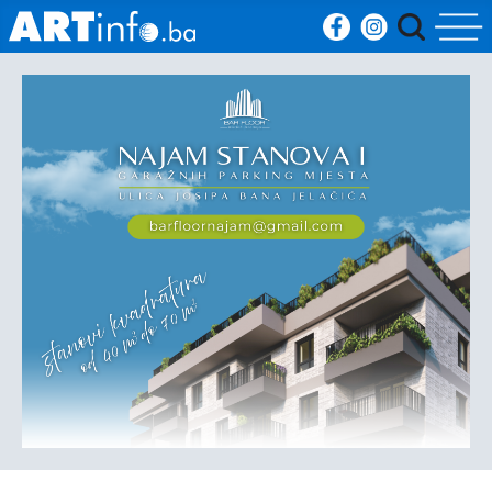
Početna
Vijesti
Sport
Kultura
Crna
kronika
Politika
Zanimljivosti