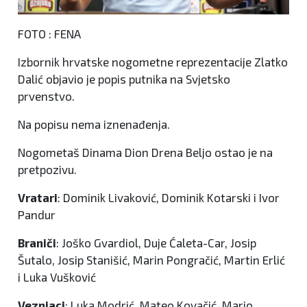
FOTO : FENA
Izbornik hrvatske nogometne reprezentacije Zlatko
Dalić objavio je popis putnika na Svjetsko
prvenstvo.
Na popisu nema iznenađenja.
Nogometaš Dinama Dion Drena Beljo ostao je na
pretpozivu.
Vratari
: Dominik Livaković, Dominik Kotarski i Ivor
Pandur
Braniči
: Joško Gvardiol, Duje Ćaleta-Car, Josip
Šutalo, Josip Stanišić, Marin Pongračić, Martin Erlić
i Luka Vušković
Veznjaci
: Luka Modrić, Mateo Kovačić, Mario