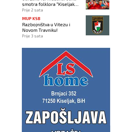
smotra folklora "Kiseljak
2026"
Prije 2 sata
MUP KSB
Razbojništva u Vitezu i
Novom Travniku!
Prije 3 sata