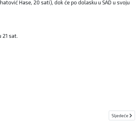
hatović Hase, 20 sati), dok će po dolasku u SAD u svoju
 21 sat.
Sljedeći članak
Sljedeće