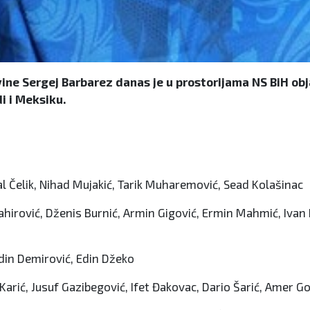
ne Sergej Barbarez danas je u prostorijama NS BiH obj
i i Meksiku.
al Čelik, Nihad Mujakić, Tarik Muharemović, Sead Kolašinac
ahirović, Dženis Burnić, Armin Gigović, Ermin Mahmić, Ivan
edin Demirović, Edin Džeko
Karić, Jusuf Gazibegović, Ifet Đakovac, Dario Šarić, Amer Go