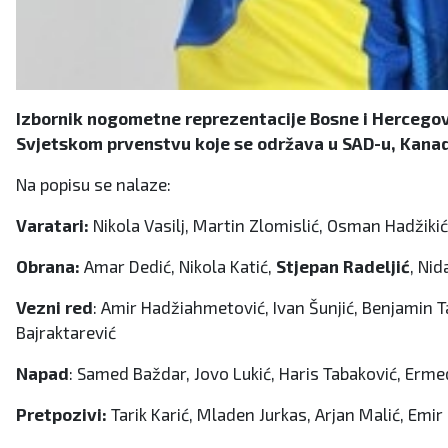
Izbornik nogometne reprezentacije Bosne i Hercegovi
Svjetskom prvenstvu koje se održava u SAD-u, Kanad
Na popisu se nalaze:
Varatari:
Nikola Vasilj, Martin Zlomislić, Osman Hadžikić
Obrana:
Amar Dedić, Nikola Katić,
Stjepan Radeljić
, Nid
Vezni red
: Amir Hadžiahmetović, Ivan Šunjić, Benjamin T
Bajraktarević
Napad
: Samed Baždar, Jovo Lukić, Haris Tabaković, Erm
Pretpozivi:
Tarik Karić, Mladen Jurkas, Arjan Malić, Emir 