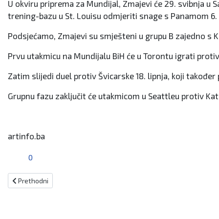
U okviru priprema za Mundijal, Zmajevi će 29. svibnja u S
trening-bazu u St. Louisu odmjeriti snage s Panamom 6. 
Podsjećamo, Zmajevi su smješteni u grupu B zajedno s 
Prvu utakmicu na Mundijalu BiH će u Torontu igrati protiv
Zatim slijedi duel protiv Švicarske 18. lipnja, koji također 
Grupnu fazu zaključit će utakmicom u Seattleu protiv Kat
artinfo.ba
0
Prethodni članak: Igor Štimac: Želim kup zbog našeg narod
Prethodni