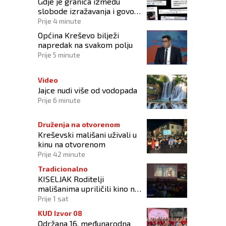
Gdje je granica između
slobode izražavanja i govora
mržnje?
Prije 4 minute
Općina Kreševo bilježi
napredak na svakom polju
Prije 5 minute
Video
Jajce nudi više od vodopada
Prije 6 minute
Druženja na otvorenom
Kreševski mališani uživali u
kinu na otvorenom
Prije 42 minute
Tradicionalno
KISELJAK Roditelji
mališanima upriličili kino na
otvorenom
Prije 1 sat
KUD Izvor 08
Održana 16. međunarodna