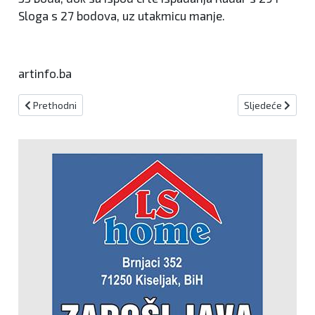
Sloga s 27 bodova, uz utakmicu manje.
artinfo.ba
Prethodni članak: Svi rezultati i strijelci 22.kola Druge lige FBiH -
Sljedeći članak:
Prethodni
Sljedeće