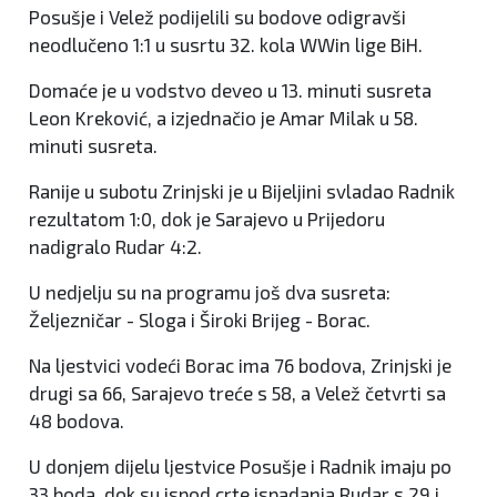
Posušje i Velež podijelili su bodove odigravši
neodlučeno 1:1 u susrtu 32. kola WWin lige BiH.
Domaće je u vodstvo deveo u 13. minuti susreta
Leon Kreković, a izjednačio je Amar Milak u 58.
minuti susreta.
Ranije u subotu Zrinjski je u Bijeljini svladao Radnik
rezultatom 1:0, dok je Sarajevo u Prijedoru
nadigralo Rudar 4:2.
U nedjelju su na programu još dva susreta:
Željezničar - Sloga i Široki Brijeg - Borac.
Na ljestvici vodeći Borac ima 76 bodova, Zrinjski je
drugi sa 66, Sarajevo treće s 58, a Velež četvrti sa
48 bodova.
U donjem dijelu ljestvice Posušje i Radnik imaju po
33 boda, dok su ispod crte ispadanja Rudar s 29 i