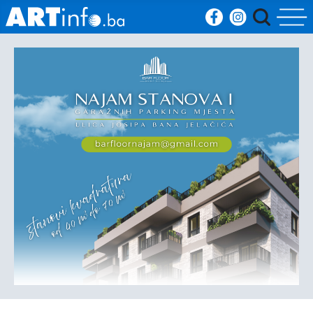
Početna
Vijesti
Sport
Kultura
Crna
kronika
Politika
Zanimljivosti