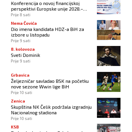
Konferencija o novoj financijskoj
perspektivi Europske unije 2028.–
2034.
Prije 8 sati
Nema Čovića
Dio imena kandidata HDZ-a BiH za
izbore u listopadu
Prije 9 sati
8. kolovoza
Sveti Dominik
Prije 9 sati
Grbavica
Željezničar savladao BSK na početku
nove sezone Wwin lige BiH
Prije 10 sati
Zenica
Skupština NK Čelik podržala izgradnju
Nacionalnog stadiona
Prije 10 sati
KSB