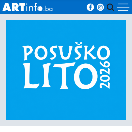
Početna
Vijesti
Sport
Kultura
Crna
kronika
Politika
Zanimljivosti