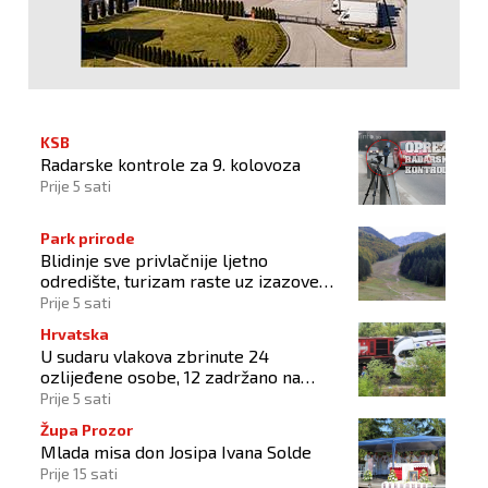
KSB
Radarske kontrole za 9. kolovoza
Prije 5 sati
Park prirode
Blidinje sve privlačnije ljetno
odredište, turizam raste uz izazove
očuvanja prirode
Prije 5 sati
Hrvatska
U sudaru vlakova zbrinute 24
ozlijeđene osobe, 12 zadržano na
liječenju
Prije 5 sati
Župa Prozor
Mlada misa don Josipa Ivana Solde
Prije 15 sati