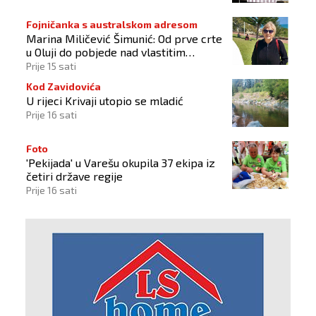
Fojničanka s australskom adresom
Marina Miličević Šimunić: Od prve crte
u Oluji do pobjede nad vlastitim
„olujama“
Prije 15 sati
Kod Zavidovića
U rijeci Krivaji utopio se mladić
Prije 16 sati
Foto
'Pekijada' u Varešu okupila 37 ekipa iz
četiri države regije
Prije 16 sati