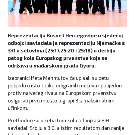
Reprezentacija Bosne i Hercegovine u sjedećoj
odbojci savladala je reprezentaciju Njemačke s
3:0 u setovima (25:17,25:20 i 25:18) u derbiju
petog kola Europskog prvenstva koje se
održava u mađarskom gradu Gyoru.
Izabranici Ifeta Mahmutovića upisali su petu
pobjedu u isto toliko odigranih mečeva i pobjedom
protiv najvećeg rivala na Europskom prvenstvu
osigurali prvo mjesto u grupi B s maksimalnim
učinkom.
Prethodno su u četvrtom kolu odbojkaši BiH
savladali Srbiju s 3:0, a istim rezultatom dan ranije