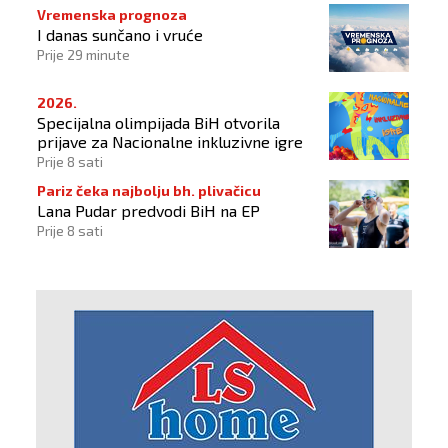
Vremenska prognoza
I danas sunčano i vruće
Prije 29 minute
2026.
Specijalna olimpijada BiH otvorila
prijave za Nacionalne inkluzivne igre
Prije 8 sati
Pariz čeka najbolju bh. plivačicu
Lana Pudar predvodi BiH na EP
Prije 8 sati