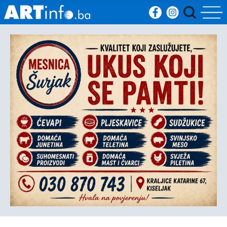
Početna
Vijesti
Sport
Kultura
Crna
kronika
Politika
Zanimljivosti