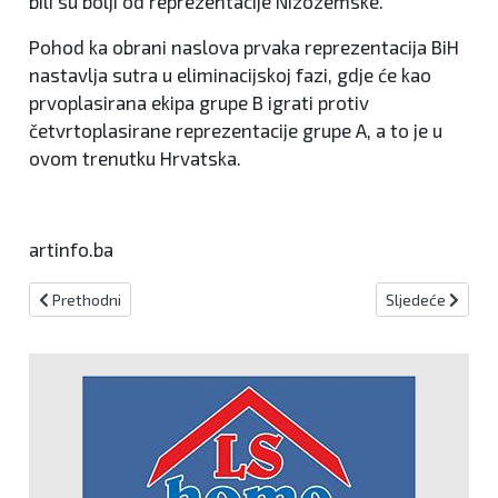
bili su bolji od reprezentacije Nizozemske.
Pohod ka obrani naslova prvaka reprezentacija BiH
nastavlja sutra u eliminacijskoj fazi, gdje će kao
prvoplasirana ekipa grupe B igrati protiv
četvrtoplasirane reprezentacije grupe A, a to je u
ovom trenutku Hrvatska.
artinfo.ba
Prethodni članak: Sarajevo večeras protiv Craiove traži plasman u
Sljedeći članak:
Prethodni
Sljedeće