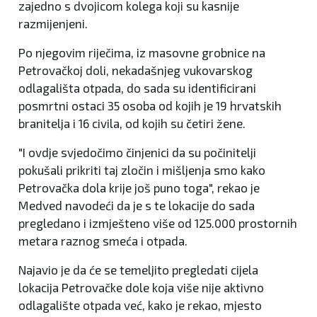
zajedno s dvojicom kolega koji su kasnije
razmijenjeni.
Po njegovim riječima, iz masovne grobnice na
Petrovačkoj doli, nekadašnjeg vukovarskog
odlagališta otpada, do sada su identificirani
posmrtni ostaci 35 osoba od kojih je 19 hrvatskih
branitelja i 16 civila, od kojih su četiri žene.
"I ovdje svjedočimo činjenici da su počinitelji
pokušali prikriti taj zločin i mišljenja smo kako
Petrovačka dola krije još puno toga", rekao je
Medved navodeći da je s te lokacije do sada
pregledano i izmješteno više od 125.000 prostornih
metara raznog smeća i otpada.
Najavio je da će se temeljito pregledati cijela
lokacija Petrovačke dole koja više nije aktivno
odlagalište otpada već, kako je rekao, mjesto