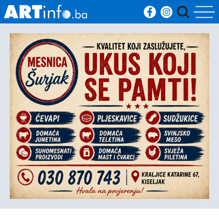
Početna
Vijesti
Sport
Kultura
Crna
kronika
Politika
Zanimljivosti