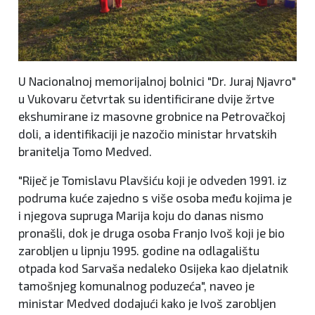
U Nacionalnoj memorijalnoj bolnici "Dr. Juraj Njavro"
u Vukovaru četvrtak su identificirane dvije žrtve
ekshumirane iz masovne grobnice na Petrovačkoj
doli, a identifikaciji je nazočio ministar hrvatskih
branitelja Tomo Medved.
"Riječ je Tomislavu Plavšiću koji je odveden 1991. iz
podruma kuće zajedno s više osoba među kojima je
i njegova supruga Marija koju do danas nismo
pronašli, dok je druga osoba Franjo Ivoš koji je bio
zarobljen u lipnju 1995. godine na odlagalištu
otpada kod Sarvaša nedaleko Osijeka kao djelatnik
tamošnjeg komunalnog poduzeća", naveo je
ministar Medved dodajući kako je Ivoš zarobljen