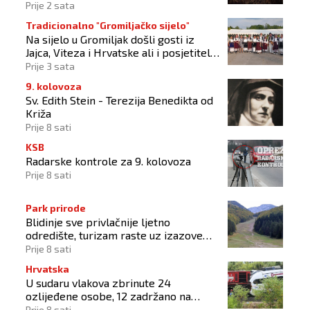
2026'
Prije 2 sata
Tradicionalno "Gromiljačko sijelo"
Na sijelo u Gromiljak došli gosti iz
Jajca, Viteza i Hrvatske ali i posjetitelji
od Austrije do Australije
Prije 3 sata
9. kolovoza
Sv. Edith Stein - Terezija Benedikta od
Križa
Prije 8 sati
KSB
Radarske kontrole za 9. kolovoza
Prije 8 sati
Park prirode
Blidinje sve privlačnije ljetno
odredište, turizam raste uz izazove
očuvanja prirode
Prije 8 sati
Hrvatska
U sudaru vlakova zbrinute 24
ozlijeđene osobe, 12 zadržano na
liječenju
Prije 8 sati