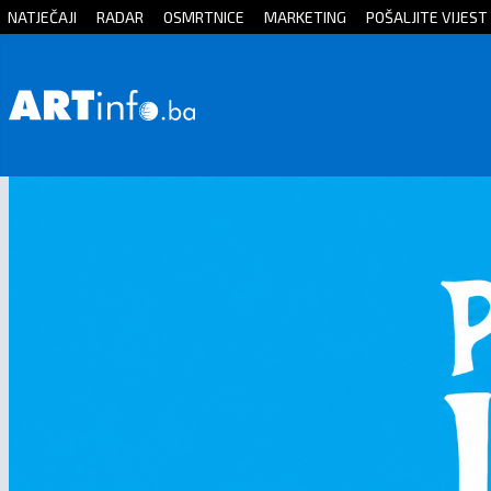
NATJEČAJI
RADAR
OSMRTNICE
MARKETING
POŠALJITE VIJEST
Početna
Vijesti
Sport
Kultura
Crna
kronika
Politika
Zanimljivosti