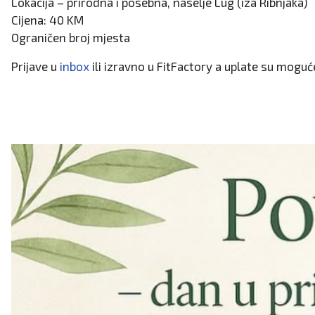
Lokacija – prirodna i posebna, naselje Lug (iza Ribnjaka)
Cijena: 40 KM
Ograničen broj mjesta
Prijave u
inbox
ili izravno u FitFactory a uplate su mog