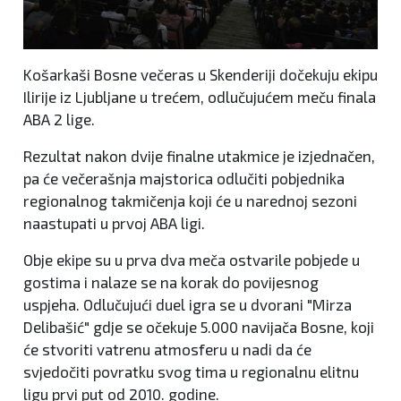
Košarkaši Bosne večeras u Skenderiji dočekuju ekipu
Ilirije iz Ljubljane u trećem, odlučujućem meču finala
ABA 2 lige.
Rezultat nakon dvije finalne utakmice je izjednačen,
pa će večerašnja majstorica odlučiti pobjednika
regionalnog takmičenja koji će u narednoj sezoni
naastupati u prvoj ABA ligi.
Obje ekipe su u prva dva meča ostvarile pobjede u
gostima i nalaze se na korak do povijesnog
uspjeha. Odlučujući duel igra se u dvorani "Mirza
Delibašić" gdje se očekuje 5.000 navijača Bosne, koji
će stvoriti vatrenu atmosferu u nadi da će
svjedočiti povratku svog tima u regionalnu elitnu
ligu prvi put od 2010. godine.