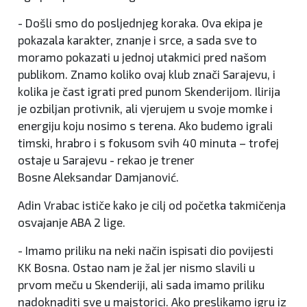
- Došli smo do posljednjeg koraka. Ova ekipa je
pokazala karakter, znanje i srce, a sada sve to
moramo pokazati u jednoj utakmici pred našom
publikom. Znamo koliko ovaj klub znači Sarajevu, i
kolika je čast igrati pred punom Skenderijom. Ilirija
je ozbiljan protivnik, ali vjerujem u svoje momke i
energiju koju nosimo s terena. Ako budemo igrali
timski, hrabro i s fokusom svih 40 minuta – trofej
ostaje u Sarajevu - rekao je trener
Bosne Aleksandar Damjanović.
Adin Vrabac ističe kako je cilj od početka takmičenja
osvajanje ABA 2 lige.
- Imamo priliku na neki način ispisati dio povijesti
KK Bosna. Ostao nam je žal jer nismo slavili u
prvom meču u Skenderiji, ali sada imamo priliku
nadoknaditi sve u majstorici. Ako preslikamo igru iz