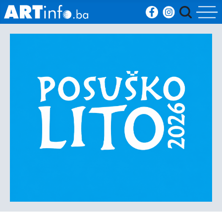
Početna
Vijesti
Sport
Kultura
Crna
kronika
Politika
Zanimljivosti