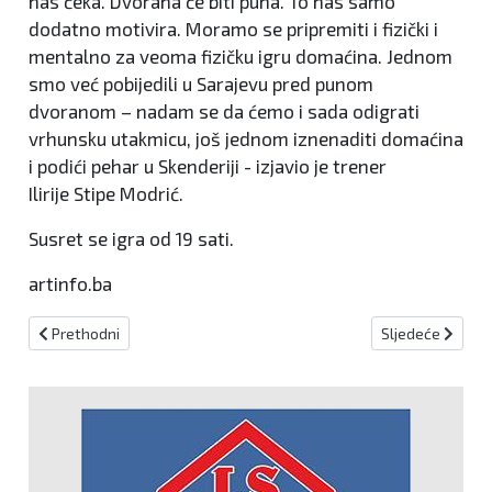
nas čeka. Dvorana će biti puna. To nas samo
dodatno motivira. Moramo se pripremiti i fizički i
mentalno za veoma fizičku igru domaćina. Jednom
smo već pobijedili u Sarajevu pred punom
dvoranom – nadam se da ćemo i sada odigrati
vrhunsku utakmicu, još jednom iznenaditi domaćina
i podići pehar u Skenderiji - izjavio je trener
Ilirije Stipe Modrić.
Susret se igra od 19 sati.
artinfo.ba
Prethodni članak: Pacersi prvi finalisti istočne konferencije, OKC 
Sljedeći članak:
Prethodni
Sljedeće