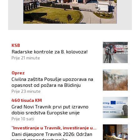
KSB
Radarske kontrole za 8. kolovoza!
Prije 21 minute
Oprez
Civilna zaštita Posušje upozorava na
opasnost od požara na Blidinju
Prije 23 minute
460 tisuća KM
Grad Novi Travnik prvi put izravno
dobio sredstva Europske unije
Prije 10 sati
"Investiranje u Travnik, investiranje u
Dani dijaspore Travnik 2026: Održan
budućnost"
susret gospodarstvenika