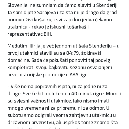
Slovenije, ne sumnjam da ćemo slaviti u Skenderiji.
Ja sam dijete Sarajeva i zaista mi je drago da grad
ponovo živi košarku, i svi zajedno jedva čekamo
utakmicu - rekao je iskusni košarkaš i
reprezentativac BiH.
Međutim, Ilirija je već jednom utišala Skenderiju – u
prvoj utakmici slavili su sa 84:79, šokiravši
domaćine. Sada će pokušati ponoviti taj podvig i
kompletirati svoju bajkovitu sezonu osvajanjem
prve historijske promocije u ABA ligu.
- Više nema popravnih ispita, ni za jedne ni za
druge. Sve će biti odlučeno u 40 minuta igre. Momci
su svjesni važnosti utakmice, iako nismo imali
mnogo vremena ni za pripremu ni za odmor. U
subotu smo odigrali veoma zahtjevnu utakmicu u
državnom prvenstvu, ali usprkos tome znamo šta