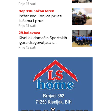
oslobođenja Jajca uz
Prije 15 sati
pokroviteljstvo HNS-a BiH
Nepristupačan teren
Požar kod Konjica prijeti
kućama i pruzi
Prije 15 sati
29.kolovoza
Kiseljak domaćin Sportskih
igara dragovoljaca i
veterana HVO-a ŽSB i Dana
Prije 15 sati
branitelja