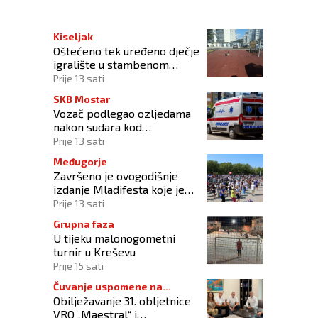
Kiseljak
Oštećeno tek uređeno dječje
igralište u stambenom
naselju
Prije 13 sati
SKB Mostar
Vozač podlegao ozljedama
nakon sudara kod
Tomislavgrada
Prije 13 sati
Međugorje
Završeno je ovogodišnje
izdanje Mladifesta koje je
okupilo mlade iz 73 zemlje
Prije 13 sati
svijeta
Grupna faza
U tijeku malonogometni
turnir u Kreševu
Prije 15 sati
Čuvanje uspomene na
Obilježavanje 31. obljetnice
branitelje
VRO „Maestral“ i