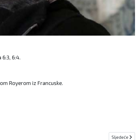
6:3, 6:4.
tinom Royerom iz Francuske.
Sljedeći članak
Sljedeće