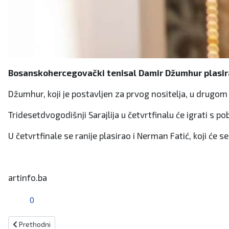
Bosanskohercegovački tenisal Damir Džumhur plasirao
Džumhur, koji je postavljen za prvog nositelja, u drugom k
Tridesetdvogodišnji Sarajlija u četvrtfinalu će igrati s
U četvrtfinale se ranije plasirao i Nerman Fatić, koji će
artinfo.ba
0
Prethodni članak: Rukometašice BiH u grupi 2 kvalifikacija za Euro
Prethodni