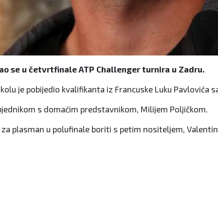
 se u četvrtfinale ATP Challenger turnira u Zadru.
olu je pobijedio kvalifikanta iz Francuske Luku Pavlovića sa 
 pobjednikom s domaćim predstavnikom, Milijem Poljičkom.
 se za plasman u polufinale boriti s petim nositeljem, Valen