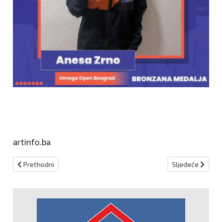
artinfo.ba
Prethodni članak: Pobjeda nogometaša Širokog Brijega
Sljedeći članak:
Prethodni
Sljedeće