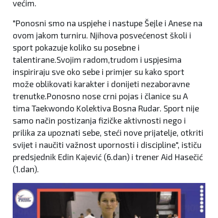
većim.
"Ponosni smo na uspjehe i nastupe Šejle i Anese na
ovom jakom turniru. Njihova posvećenost školi i
sport pokazuje koliko su posebne i
talentirane.Svojim radom,trudom i uspjesima
inspiriraju sve oko sebe i primjer su kako sport
može oblikovati karakter i donijeti nezaboravne
trenutke.Ponosno nose crni pojas i članice su A
tima Taekwondo Kolektiva Bosna Rudar. Sport nije
samo način postizanja fizičke aktivnosti nego i
prilika za upoznati sebe, steći nove prijatelje, otkriti
svijet i naučiti važnost upornosti i discipline", ističu
predsjednik Edin Kajević (6.dan) i trener Aid Hasečić
(1.dan).