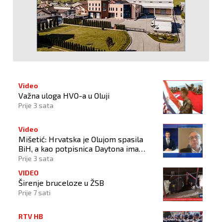
Video
Važna uloga HVO-a u Oluji
Prije 3 sata
Video
Mišetić: Hrvatska je Olujom spasila
BiH, a kao potpisnica Daytona ima
puno pravo štititi hrvatski narod
Prije 3 sata
VIDEO
Širenje bruceloze u ŽSB
Prije 7 sati
RTV HB