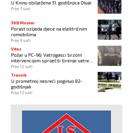
U Kninu obilježena 31. godišnjica Oluje
Prije 7 sati
SKB Mostar
Porast ozljeda djece na električnim
romobilima
Prije 9 sati
Vitez
Požar u PC-96: Vatrogasci brzom
intervencijom spriječili širenje vatre
na okolne objekte
Prije 12 sati
Travnik
U prometnoj nesreći poginuo 82-
godišnjak
Prije 12 sati