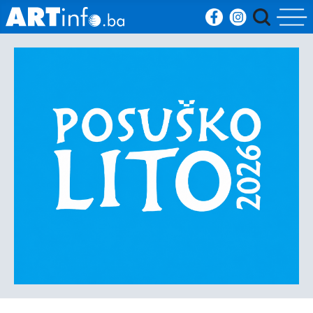
Početna
Vijesti
Sport
Kultura
Crna
kronika
Politika
Zanimljivosti