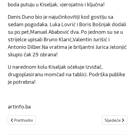
boda putuju u Kiseljak, vjerojatno i ključna!
Denis Duno bio je najučinkovitiji kod gostiju sa
sedam pogodaka. Luka Lovrić i Boris Bošnjak dodali
su po pet,Manuel Ababović dva. Po jednom su se u
strijelce upisali Bruno Klarić,Valentin Jurišić i
Antonio Dilber.Na vratima je briljantni Jurica Jelonjić
skupio čak 29 obrana!
U narednom kolu Kiseljak očekuje Izviđač,
drugoplasiranu momčad na tablici. Podrška publike
je potrebna!
artinfo.ba
Prethodni članak: Mlade kiseljačke rukometašice upisale prvens
Sljedeći članak:
Prethodni
Sljedeće