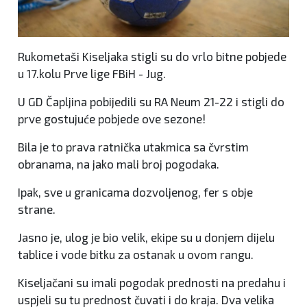
Rukometaši Kiseljaka stigli su do vrlo bitne pobjede
u 17.kolu Prve lige FBiH - Jug.
U GD Čapljina pobijedili su RA Neum 21-22 i stigli do
prve gostujuće pobjede ove sezone!
Bila je to prava ratnička utakmica sa čvrstim
obranama, na jako mali broj pogodaka.
Ipak, sve u granicama dozvoljenog, fer s obje
strane.
Jasno je, ulog je bio velik, ekipe su u donjem dijelu
tablice i vode bitku za ostanak u ovom rangu.
Kiseljačani su imali pogodak prednosti na predahu i
uspjeli su tu prednost čuvati i do kraja. Dva velika