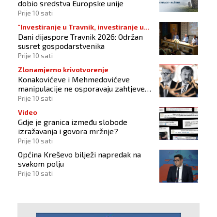
dobio sredstva Europske unije
Prije 10 sati
"Investiranje u Travnik, investiranje u
Dani dijaspore Travnik 2026: Održan
budućnost"
susret gospodarstvenika
Prije 10 sati
Zlonamjerno krivotvorenje
Konakovićeve i Mehmedovićeve
manipulacije ne osporavaju zahtjeve
Hrvata
Prije 10 sati
Video
Gdje je granica između slobode
izražavanja i govora mržnje?
Prije 10 sati
Općina Kreševo bilježi napredak na
svakom polju
Prije 10 sati