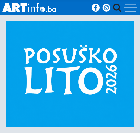
Početna
Vijesti
Sport
Kultura
Crna
kronika
Politika
Zanimljivosti