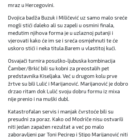
mraz u Hercegovini.
Dvojica badža Buzuk i Miličević uz samo malo sreće
mogli stići daleko ali su zapeli u osmini finala,
međutim njihova forma je u uzlaznoj putanji i
vjerovati kako će im se i sreća osmjehnuti te će
uskoro stići i neka titula.Barem u vlastitoj kući.
Osvajači turnira posuško-ljubuska kombinacija
Čamber/Brkić bili su kobni za preostalih pet
predstavnika Kiseljaka. Već u drugom kolu prve
žrtve su bili Lulić i Marijanović. Marijanović je dobro
drzao ritam dok Lulić svoju dobru formu iz mixa
nije prenio i na muški dubl.
Katastrofalan servis i manjak čvrstoće bili su
presudni za poraz. Kako od Modriče nisu ostvarili
niti jedan zapažen rezultat a već po malo
zaboravljeni par Toni Pecirep i Stipo Marijanović niti