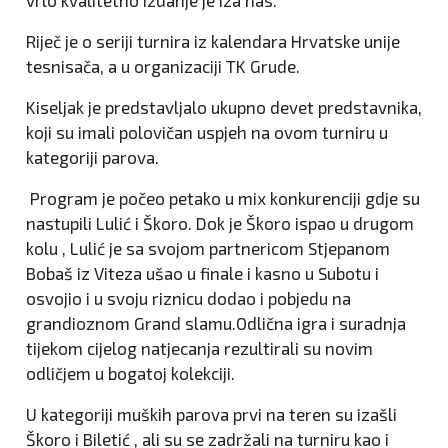
Riječ je o seriji turnira iz kalendara Hrvatske unije
tesnisača, a u organizaciji TK Grude.
Kiseljak je predstavljalo ukupno devet predstavnika,
koji su imali polovičan uspjeh na ovom turniru u
kategoriji parova.
Program je počeo petako u mix konkurenciji gdje su
nastupili Lulić i Škoro. Dok je Škoro ispao u drugom
kolu , Lulić je sa svojom partnericom Stjepanom
Bobaš iz Viteza ušao u finale i kasno u Subotu i
osvojio i u svoju riznicu dodao i pobjedu na
grandioznom Grand slamu.Odlična igra i suradnja
tijekom cijelog natjecanja rezultirali su novim
odličjem u bogatoj kolekciji.
U kategoriji muških parova prvi na teren su izašli
Škoro i Biletić , ali su se zadržali na turniru kao i