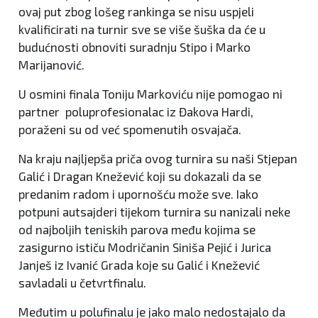
ovaj put zbog lošeg rankinga se nisu uspjeli
kvalificirati na turnir sve se više šuška da će u
budućnosti obnoviti suradnju Stipo i Marko
Marijanović.
U osmini finala Toniju Markoviću nije pomogao ni
partner poluprofesionalac iz Đakova Hardi,
poraženi su od već spomenutih osvajača.
Na kraju najljepša priča ovog turnira su naši Stjepan
Galić i Dragan Knežević koji su dokazali da se
predanim radom i upornošću može sve. Iako
potpuni autsajderi tijekom turnira su nanizali neke
od najboljih teniskih parova među kojima se
zasigurno ističu Modričanin Siniša Pejić i Jurica
Janješ iz Ivanić Grada koje su Galić i Knežević
savladali u četvrtfinalu.
Međutim u polufinalu je jako malo nedostajalo da