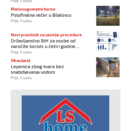
sportskih organizacija
Prije 3 sata
Malonogometni turnir
Polufinalna večer u Bilalovcu
Prije 3 sata
Novi pravilnik za jasnije procedure
Državljanstvo BiH za osobe od
naročite koristi: u četiri godine
odobrena 43 zahtjeva
Prije 3 sata
Obavijest
Lepenica zbog kvara bez
snabdijevanja vodom
Prije 3 sata