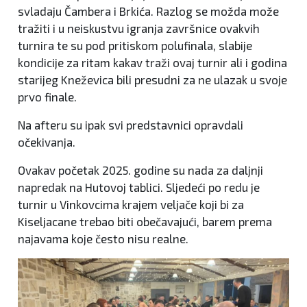
svladaju Čambera i Brkića. Razlog se možda može
tražiti i u neiskustvu igranja završnice ovakvih
turnira te su pod pritiskom polufinala, slabije
kondicije za ritam kakav traži ovaj turnir ali i godina
starijeg Kneževica bili presudni za ne ulazak u svoje
prvo finale.
Na afteru su ipak svi predstavnici opravdali
očekivanja.
Ovakav početak 2025. godine su nada za daljnji
napredak na Hutovoj tablici. Sljedeći po redu je
turnir u Vinkovcima krajem veljače koji bi za
Kiseljacane trebao biti obečavajući, barem prema
najavama koje često nisu realne.