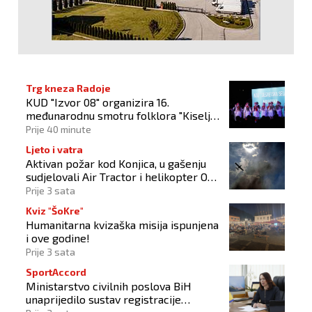
Trg kneza Radoje
KUD "Izvor 08" organizira 16.
međunarodnu smotru folklora "Kiseljak
2026"
Prije 40 minute
Ljeto i vatra
Aktivan požar kod Konjica, u gašenju
sudjelovali Air Tractor i helikopter OS-
a BiH
Prije 3 sata
Kviz "ŠoKre"
Humanitarna kvizaška misija ispunjena
i ove godine!
Prije 3 sata
SportAccord
Ministarstvo civilnih poslova BiH
unaprijedilo sustav registracije