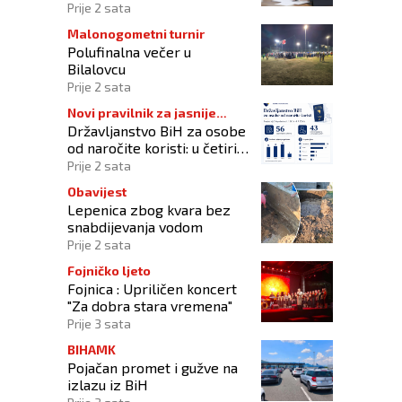
sustav registracije sportskih
Prije 2 sata
organizacija
Malonogometni turnir
Polufinalna večer u
Bilalovcu
Prije 2 sata
Novi pravilnik za jasnije
Državljanstvo BiH za osobe
procedure
od naročite koristi: u četiri
godine odobrena 43
Prije 2 sata
zahtjeva
Obavijest
Lepenica zbog kvara bez
snabdijevanja vodom
Prije 2 sata
Fojničko ljeto
Fojnica : Upriličen koncert
"Za dobra stara vremena"
Prije 3 sata
BIHAMK
Pojačan promet i gužve na
izlazu iz BiH