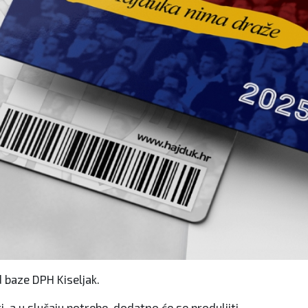
d baze DPH Kiseljak.
, a u slučaju potrebe, dodatno će se produljiti.