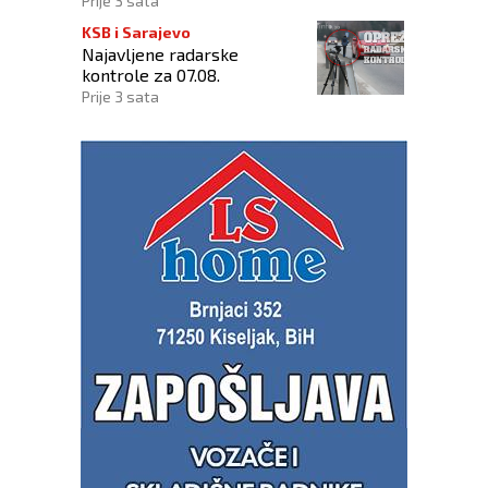
Prije 3 sata
KSB i Sarajevo
Najavljene radarske
kontrole za 07.08.
Prije 3 sata