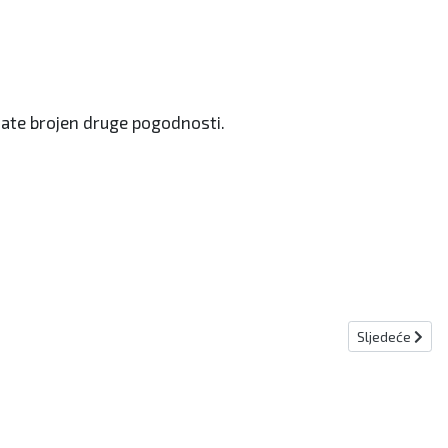
mate brojen druge pogodnosti.
Sljedeći člana
Sljedeće