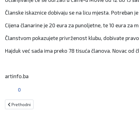
Članske iskaznice dobivaju se na licu mjesta. Potreban je
Cijena članarine je 20 eura za punoljetne, te 10 eura za m
Članstvom pokazujete privrženost klubu, dobivate pravo
Hajduk već sada ima preko 78 tisuća članova. Novac od čl
artinfo.ba
0
Prethodni članak: GROMILJAK Počeo memorijalni turnir "Sjećanje na 
Prethodni