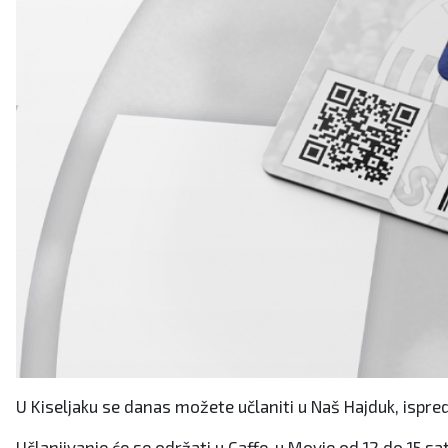
U Kiseljaku se danas možete učlaniti u Naš Hajduk, ispre
Učlanjivanje će se održati u Caffe-u Movie od 12 do 15 sati