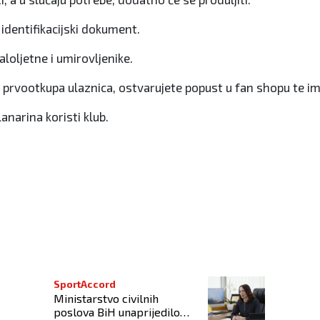
 identifikacijski dokument.
aloljetne i umirovljenike.
 prvootkupa ulaznica, ostvarujete popust u fan shopu te i
anarina koristi klub.
Mirka Barbića"
SportAccord
Ministarstvo civilnih
poslova BiH unaprijedilo