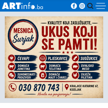
Početna
Vijesti
Sport
Kultura
Crna
kronika
Politika
Zanimljivosti