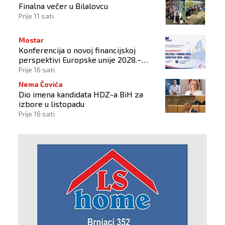
Finalna večer u Bilalovcu
Prije 11 sati
Mostar
Konferencija o novoj financijskoj
perspektivi Europske unije 2028.–
2034.
Prije 16 sati
Nema Čovića
Dio imena kandidata HDZ-a BiH za
izbore u listopadu
Prije 16 sati