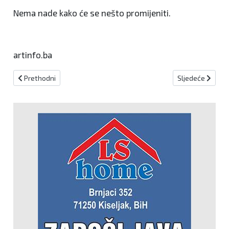
Nema nade kako će se nešto promijeniti.
artinfo.ba
Prethodni članak: Poraz bh. košarkašica u Crnoj Gori
Sljedeći članak:
Prethodni
Sljedeće