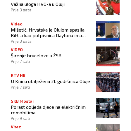
Važna uloga HVO-a u Oluji
Prije 3 sata
Video
Mišetić: Hrvatska je Olujom spasila
BiH, a kao potpisnica Daytona ima
puno pravo štititi hrvatski narod
Prije 3 sata
VIDEO
Širenje bruceloze u ŽSB
Prije 7 sati
RTV HB
U Kninu obilježena 31. godišnjica Oluje
Prije 7 sati
SKB Mostar
Porast ozljeda djece na električnim
romobilima
Prije 9 sati
Vitez