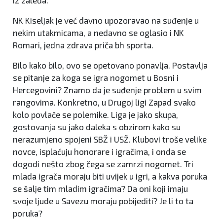
NK Kiseljak je već davno upozoravao na suđenje u
nekim utakmicama, a nedavno se oglasio i NK
Romari, jedna zdrava priča bh sporta.
Bilo kako bilo, ovo se opetovano ponavlja. Postavlja
se pitanje za koga se igra nogomet u Bosni i
Hercegovini? Znamo da je suđenje problem u svim
rangovima. Konkretno, u Drugoj ligi Zapad svako
kolo povlače se polemike. Liga je jako skupa,
gostovanja su jako daleka s obzirom kako su
nerazumjeno spojeni SBŽ i USŽ. Klubovi troše velike
novce, isplaćuju honorare i igračima, i onda se
dogodi nešto zbog čega se zamrzi nogomet. Tri
mlada igrača moraju biti uvijek u igri, a kakva poruka
se šalje tim mladim igračima? Da oni koji imaju
svoje ljude u Savezu moraju pobijediti? Je li to ta
poruka?