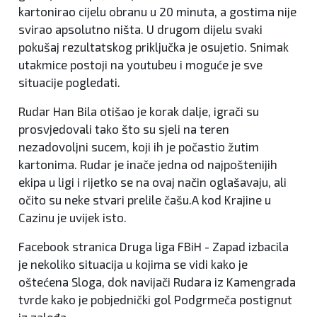
kartonirao cijelu obranu u 20 minuta, a gostima nije
svirao apsolutno ništa. U drugom dijelu svaki
pokušaj rezultatskog priključka je osujetio. Snimak
utakmice postoji na youtubeu i moguće je sve
situacije pogledati.
Rudar Han Bila otišao je korak dalje, igrači su
prosvjedovali tako što su sjeli na teren
nezadovoljni sucem, koji ih je počastio žutim
kartonima. Rudar je inače jedna od najpoštenijih
ekipa u ligi i rijetko se na ovaj način oglašavaju, ali
očito su neke stvari prelile čašu.A kod Krajine u
Cazinu je uvijek isto.
Facebook stranica Druga liga FBiH - Zapad izbacila
je nekoliko situacija u kojima se vidi kako je
oštećena Sloga, dok navijači Rudara iz Kamengrada
tvrde kako je pobjednički gol Podgrmeča postignut
iz zaleđa.