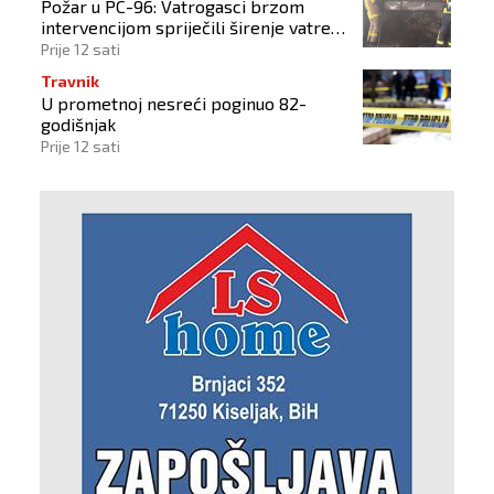
Požar u PC-96: Vatrogasci brzom
intervencijom spriječili širenje vatre
na okolne objekte
Prije 12 sati
Travnik
U prometnoj nesreći poginuo 82-
godišnjak
Prije 12 sati