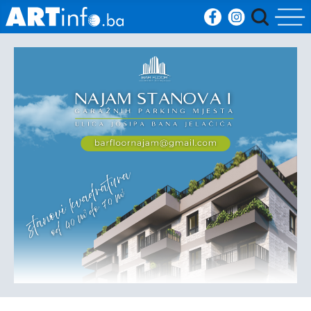
Početna
Vijesti
Sport
Kultura
Crna
kronika
Politika
Zanimljivosti