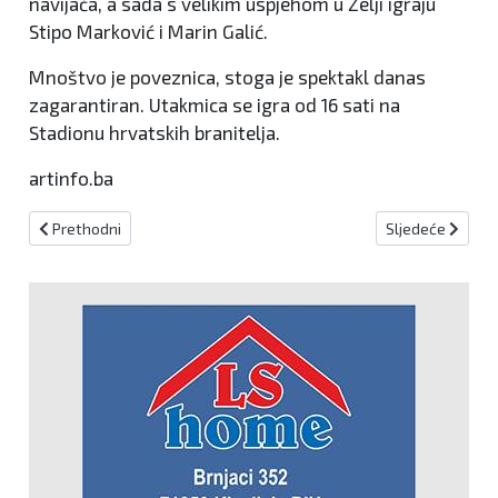
navijača, a sada s velikim uspjehom u Želji igraju
Stipo Marković i Marin Galić.
Mnoštvo je poveznica, stoga je spektakl danas
zagarantiran. Utakmica se igra od 16 sati na
Stadionu hrvatskih branitelja.
artinfo.ba
Prethodni članak: Ahmedhodžić se oprostio od reprezentativnog 
Sljedeći članak:
Prethodni
Sljedeće