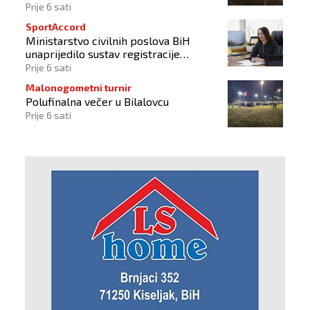
Prije 6 sati
SportAccord
Ministarstvo civilnih poslova BiH
unaprijedilo sustav registracije
sportskih organizacija
Prije 6 sati
Malonogometni turnir
Polufinalna večer u Bilalovcu
Prije 6 sati