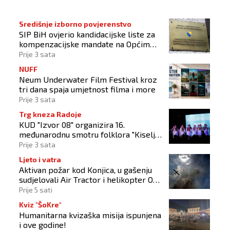
Središnje izborno povjerenstvo
SIP BiH ovjerio kandidacijske liste za
kompenzacijske mandate na Općim
izborima 2026
Prije 3 sata
NUFF
Neum Underwater Film Festival kroz
tri dana spaja umjetnost filma i more
Prije 3 sata
Trg kneza Radoje
KUD "Izvor 08" organizira 16.
međunarodnu smotru folklora "Kiseljak
2026"
Prije 3 sata
Ljeto i vatra
Aktivan požar kod Konjica, u gašenju
sudjelovali Air Tractor i helikopter OS-
a BiH
Prije 5 sati
Kviz "ŠoKre"
Humanitarna kvizaška misija ispunjena
i ove godine!