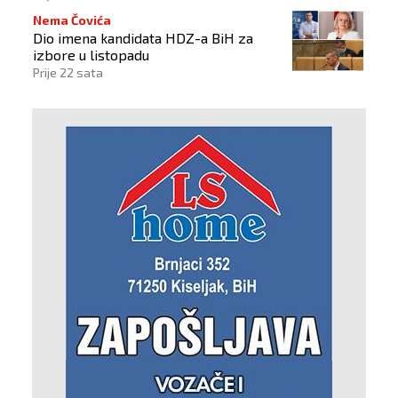
Nema Čovića
Dio imena kandidata HDZ-a BiH za
izbore u listopadu
Prije 22 sata