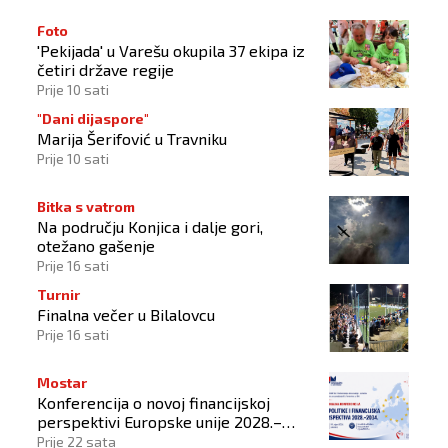
Foto
'Pekijada' u Varešu okupila 37 ekipa iz
četiri države regije
Prije 10 sati
"Dani dijaspore"
Marija Šerifović u Travniku
Prije 10 sati
Bitka s vatrom
Na području Konjica i dalje gori,
otežano gašenje
Prije 16 sati
Turnir
Finalna večer u Bilalovcu
Prije 16 sati
Mostar
Konferencija o novoj financijskoj
perspektivi Europske unije 2028.–
2034.
Prije 22 sata