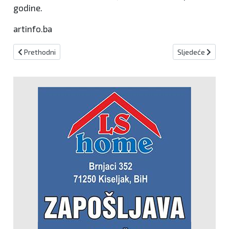
godine.
artinfo.ba
Prethodni članak: Džumhur u polufinalu ATP Challengera u Istanb
Sljedeći članak:
Prethodni
Sljedeće