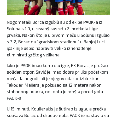
Nogometaši Borca izgubili su od ekipe PAOK-a iz
Soluna s 1:0, u revanš susretu 2. pretkola Lige
prvaka. Nakon što je u prvom meču u Solunu izgubio
s 3:2, Borac na "gradskom stadionu" u Banjoj Luci
ipak nije uspio napraviti veliko iznenađenje i
eliminirati grčkog velikana.
Iako je PAOK imao kontrolu igre, FK Borac je pružao
solidan otpor. Savić je imao dobru priliku početkom
meča da pogodi, ali je njegov udarac izblokiran.
Također, Meijers je pokušao sa 12 metara nakon
slobodnog udarca, no lopta je prošla pored gola
PAOK-a.
U 15. minuti, Koulierakis je šutirao iz ugla, a prečka
spašava Borac od drugog gola. PAOK je nastavio sa