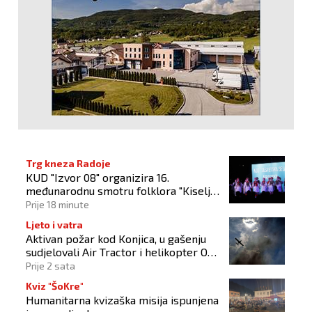
Trg kneza Radoje
KUD "Izvor 08" organizira 16.
međunarodnu smotru folklora "Kiseljak
2026"
Prije 18 minute
Ljeto i vatra
Aktivan požar kod Konjica, u gašenju
sudjelovali Air Tractor i helikopter OS-
a BiH
Prije 2 sata
Kviz "ŠoKre"
Humanitarna kvizaška misija ispunjena