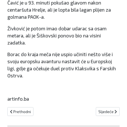
Čavić je u 93. minuti pokušao glavom nakon
centaršuta Hrelje, ali je lopta bila lagan plijen za
golmana PAOK-a.
Živković je potom imao dobar udarac sa osam
metara, ali je Šiškovski ponovo bio na visini
zadatka.
Borac do kraja meča nije uspio učiniti nešto više i
svoju europsku avanturu nastavit će u Europskoj
ligi, gdje ga očekuje duel protiv Klaksvika s Farskih
Ostrva.
artinfo.ba
Prethodni članak: Večeras počinje 17. izdanje turnira u Bučićima
Sljedeći članak:
Prethodni
Sljedeće