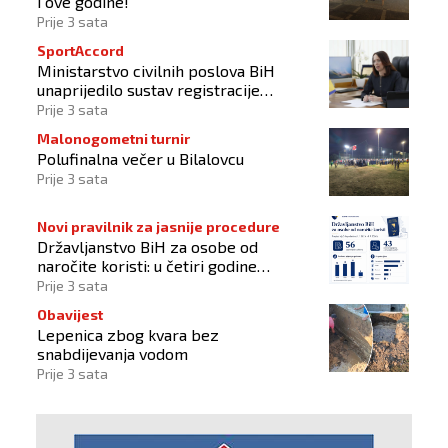
i ove godine!
Prije 3 sata
SportAccord
Ministarstvo civilnih poslova BiH
unaprijedilo sustav registracije
sportskih organizacija
Prije 3 sata
Malonogometni turnir
Polufinalna večer u Bilalovcu
Prije 3 sata
Novi pravilnik za jasnije procedure
Državljanstvo BiH za osobe od
naročite koristi: u četiri godine
odobrena 43 zahtjeva
Prije 3 sata
Obavijest
Lepenica zbog kvara bez
snabdijevanja vodom
Prije 3 sata