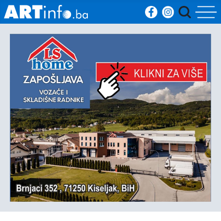
Početna
Vijesti
Sport
Kultura
Crna
kronika
Politika
Zanimljivosti