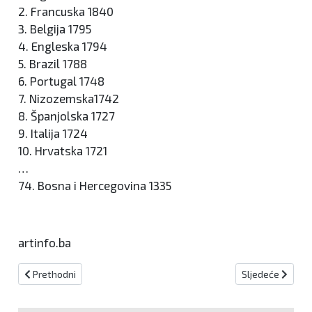
2. Francuska 1840
3. Belgija 1795
4. Engleska 1794
5. Brazil 1788
6. Portugal 1748
7. Nizozemska1742
8. Španjolska 1727
9. Italija 1724
10. Hrvatska 1721
…
74. Bosna i Hercegovina 1335
artinfo.ba
Prethodni članak: KISELJAK Stotine djece prijavljeno za dječju utrk
Sljedeći članak:
Prethodni
Sljedeće