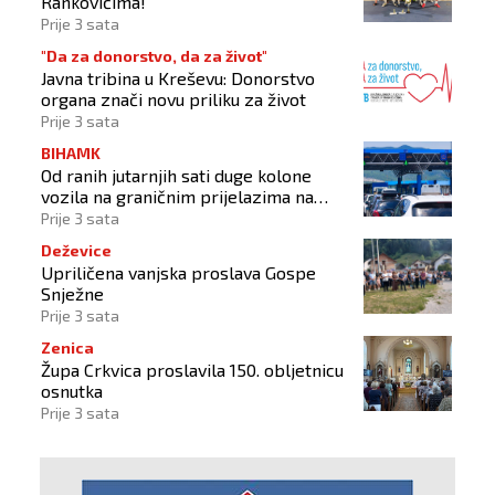
Rankovićima!
Prije 3 sata
"Da za donorstvo, da za život"
Javna tribina u Kreševu: Donorstvo
organa znači novu priliku za život
Prije 3 sata
BIHAMK
Od ranih jutarnjih sati duge kolone
vozila na graničnim prijelazima na
izlazu iz BiH
Prije 3 sata
Deževice
Upriličena vanjska proslava Gospe
Snježne
Prije 3 sata
Zenica
Župa Crkvica proslavila 150. obljetnicu
osnutka
Prije 3 sata