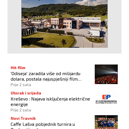
Hit-film
'Odiseja' zaradila više od milijardu
dolara, postala najuspješniji film
Christophera Nolana
Prije 2 sata
Utorak i srijeda
Kreševo : Najava isključenja električne
energije
Prije 2 sata
Novi Travnik
Caffe Lašva pobjednik turnira u