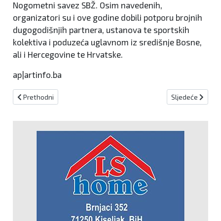
Nogometni savez SBŽ. Osim navedenih,
organizatori su i ove godine dobili potporu brojnih
dugogodišnjih partnera, ustanova te sportskih
kolektiva i poduzeća uglavnom iz središnje Bosne,
ali i Hercegovine te Hrvatske.
ap|artinfo.ba
Prethodni članak: DVOSTRUKA POBJEDA U TRAVNIKU
Sljedeći člana
Prethodni
Sljedeće