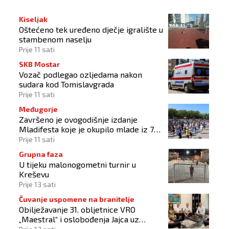
Kiseljak
Oštećeno tek uređeno dječje igralište u
stambenom naselju
Prije 11 sati
SKB Mostar
Vozač podlegao ozljedama nakon
sudara kod Tomislavgrada
Prije 11 sati
Međugorje
Završeno je ovogodišnje izdanje
Mladifesta koje je okupilo mlade iz 73
zemlje svijeta
Prije 11 sati
Grupna faza
U tijeku malonogometni turnir u
Kreševu
Prije 13 sati
Čuvanje uspomene na branitelje
Obilježavanje 31. obljetnice VRO
„Maestral“ i oslobođenja Jajca uz
pokroviteljstvo HNS-a BiH