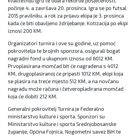
kvalitetniju igru te obara rekorde posjećenosti,
počinje 4. a završava 20. prosinca. Igra se po futsal
2015 pravilniku, a rok za prijavu ekipa je 3. prosinca
kada će biti obavljeno ždrijebanje. Kotizacija po ekipi
iznosi 200 KM.
Organizatori turnira i ove su godine, uz pomoć
pokrovitelja te brojnih sponzora, osigurali bogat
nagradni fond u ukupnom iznosu od 6012 KM.
Prvoplasirana momčad bit će nagrađena s 4012
KM, drugoplasiranoj će pripasti 1012 KM, ekipi koja
se plasira na treće mjesto 512 KM, a na novčanu
nagradu može računa i četveropladirana momčad
koja će dobiti 212 KM.
Generalni pokrovitelj Turnira je Federalno
ministarstvo kulture i sporta. Sponzori su
Ministarstvo kulture i sporta Srednjobosanske
županije, Općina Fojnica, Nogometni savez BiH te