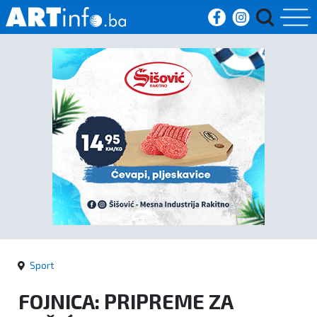
Početna
Vijesti
Sport
Kultura
Crna
kronika
Sport
Politika
FOJNICA: PRIPREME ZA
Zanimljivosti