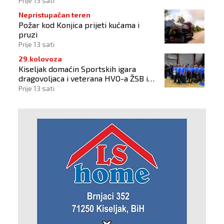
Prije 13 sati
Nepristupačan teren
Požar kod Konjica prijeti kućama i
pruzi
Prije 13 sati
29.kolovoza
Kiseljak domaćin Sportskih igara
dragovoljaca i veterana HVO-a ŽSB i
Dana branitelja
Prije 13 sati