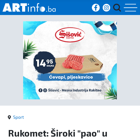
Početna
Vijesti
Sport
Kultura
Crna
kronika
Sport
Politika
Rukomet: Široki "pao" u
Zanimljivosti