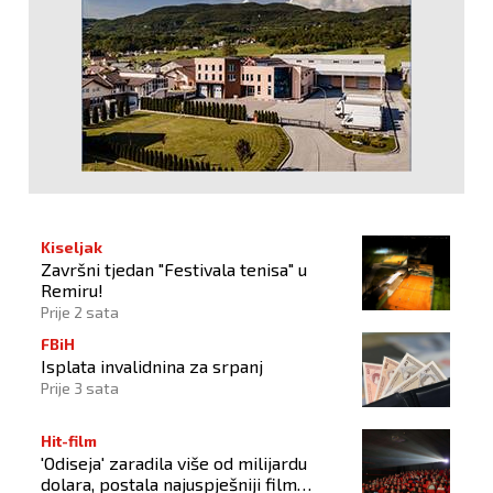
Kiseljak
Završni tjedan "Festivala tenisa" u
Remiru!
Prije 2 sata
FBiH
Isplata invalidnina za srpanj
Prije 3 sata
Hit-film
'Odiseja' zaradila više od milijardu
dolara, postala najuspješniji film