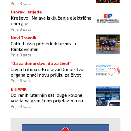
Christophera Nolana
Prije 3 sata
Utorak i srijeda
Kreševo : Najava isključenja električne
energije
Prije 3 sata
Novi Travnik
Caffe Lašva pobjednik turnira u
Rankovićima!
Prije 3 sata
"Da za donorstvo, da za život"
Javna tribina u Kreševu: Donorstvo
organa znači novu priliku za život
Prije 3 sata
BIHAMK
Od ranih jutarnjih sati duge kolone
vozila na graničnim prijelazima na
izlazu iz BiH
Prije 3 sata