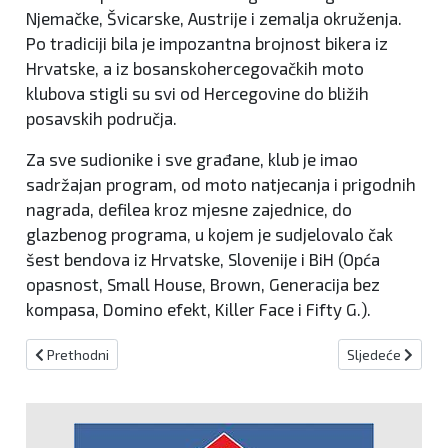
Njemačke, Švicarske, Austrije i zemalja okruženja.
Po tradiciji bila je impozantna brojnost bikera iz
Hrvatske, a iz bosanskohercegovačkih moto
klubova stigli su svi od Hercegovine do bližih
posavskih područja.
Za sve sudionike i sve građane, klub je imao
sadržajan program, od moto natjecanja i prigodnih
nagrada, defilea kroz mjesne zajednice, do
glazbenog programa, u kojem je sudjelovalo čak
šest bendova iz Hrvatske, Slovenije i BiH (Opća
opasnost, Small House, Brown, Generacija bez
kompasa, Domino efekt, Killer Face i Fifty G.).
Prethodni članak: Večeras uzvratni susreti polufinala Europske i 
Sljedeći članak:
Prethodni
Sljedeće