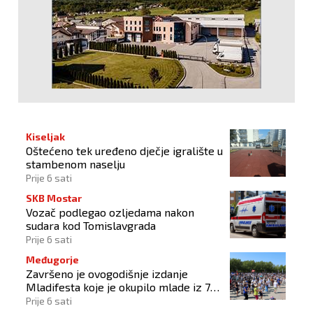
Kiseljak
Oštećeno tek uređeno dječje igralište u
stambenom naselju
Prije 6 sati
SKB Mostar
Vozač podlegao ozljedama nakon
sudara kod Tomislavgrada
Prije 6 sati
Međugorje
Završeno je ovogodišnje izdanje
Mladifesta koje je okupilo mlade iz 73
zemlje svijeta
Prije 6 sati