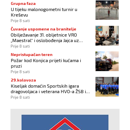
Grupna faza
U tijeku malonogometni turnir u
Kreševu
Prije 8 sati
Čuvanje uspomene na branitelje
Obilježavanje 31. obljetnice VRO
„Maestral“ i oslobođenja Jajca uz
pokroviteljstvo HNS-a BiH
Prije 8 sati
Nepristupačan teren
Požar kod Konjica prijeti kućama i
pruzi
Prije 8 sati
29.kolovoza
Kiseljak domaćin Sportskih igara
dragovoljaca i veterana HVO-a ŽSB i
Dana branitelja
Prije 8 sati