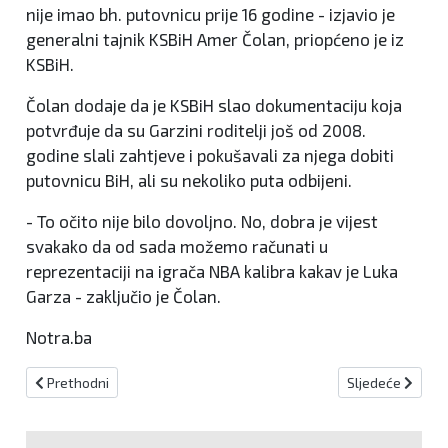
nije imao bh. putovnicu prije 16 godine - izjavio je
generalni tajnik KSBiH Amer Čolan, priopćeno je iz
KSBiH.
Čolan dodaje da je KSBiH slao dokumentaciju koja
potvrđuje da su Garzini roditelji još od 2008.
godine slali zahtjeve i pokušavali za njega dobiti
putovnicu BiH, ali su nekoliko puta odbijeni.
- To očito nije bilo dovoljno. No, dobra je vijest
svakako da od sada možemo računati u
reprezentaciji na igrača NBA kalibra kakav je Luka
Garza - zaključio je Čolan.
Notra.ba
Prethodni članak: Utakmica humanih zvijezda Hrvatske i BiH: Trav
Sljedeći članak:
Prethodni
Sljedeće