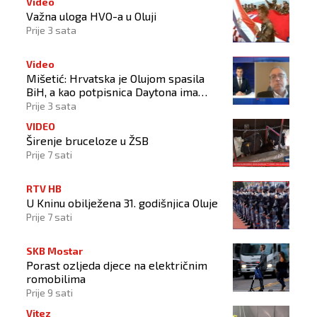
Video
Važna uloga HVO-a u Oluji
Prije 3 sata
Video
Mišetić: Hrvatska je Olujom spasila
BiH, a kao potpisnica Daytona ima
puno pravo štititi hrvatski narod
Prije 3 sata
VIDEO
Širenje bruceloze u ŽSB
Prije 7 sati
RTV HB
U Kninu obilježena 31. godišnjica Oluje
Prije 7 sati
SKB Mostar
Porast ozljeda djece na električnim
romobilima
Prije 9 sati
Vitez