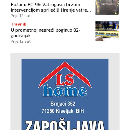
Požar u PC-96: Vatrogasci brzom
intervencijom spriječili širenje vatre
na okolne objekte
Prije 12 sati
Travnik
U prometnoj nesreći poginuo 82-
godišnjak
Prije 12 sati