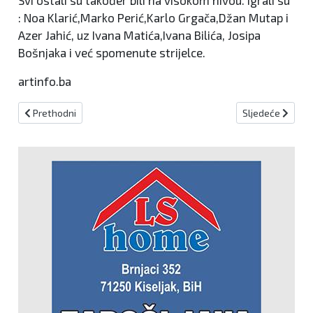
: Noa Klarić,Marko Perić,Karlo Grgača,Džan Mutap i
Azer Jahić, uz Ivana Matića,Ivana Bilića, Josipa
Bošnjaka i već spomenute strijelce.
artinfo.ba
Prethodni članak: Sjajne predstave kadeta i juniora NK Kiseljak
Sljedeći članak: 
Prethodni
Sljedeće