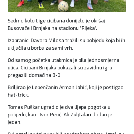
Sedmo kolo Lige cicibana donijelo je okršaj
Busovače i Brnjaka na stadionu "Rijeka".
Izabranici Davora Milosa tražili su pobjedu koja bi ih
uključila u borbu za sami vrh.
Od samog početka utakmica je bila jednosmjerna
ulica. Cicibani Brnjaka pokazali su zavidnu igru i
pregazili domaćina 8-0.
Briljirao je Lepenčanin Arman Jahić, koji je postigao
hat-trick.
Tomas Puškar ugradio je dva lijepa pogotka u
pobjedu, kao i Ivor Perić. Ali Zuljfalari dodao je
jedan.
Svi ostali su također bili na visokom nivou. Igrali su