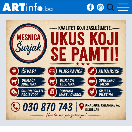
Početna
Vijesti
Sport
Kultura
Crna
kronika
Politika
Zanimljivosti