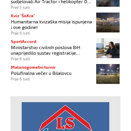
sudjelovali Air Tractor i helikopter OS-
a BiH
Prije 5 sati
Kviz "ŠoKre"
Humanitarna kvizaška misija ispunjena
i ove godine!
Prije 6 sati
SportAccord
Ministarstvo civilnih poslova BiH
unaprijedilo sustav registracije
sportskih organizacija
Prije 6 sati
Malonogometni turnir
Polufinalna večer u Bilalovcu
Prije 6 sati