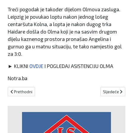
Treći pogodak je također dijelom Olmova zasluga.
Leipzig je povukao loptu nakon jednog lošeg
centaršuta Kolna, a lopta je nakon dugog trka
Haidare došla do Olma koji je na sasvim drugom
dijelu kaznenog prostora pronašao Angelina i
gurnuo ga u matnu situaciju, te tako namjestio gol
za 3:0.
► KLIKNI
OVDJE
I POGLEDAJ ASISTENCIJU OLMA
Notra.ba
Prethodni članak: Pongračić tuži svoj klub?
Sljedeći članak:
Prethodni
Sljedeće