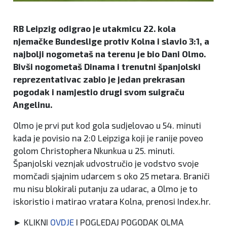
RB Leipzig odigrao je utakmicu 22. kola
njemačke Bundeslige protiv Kolna i slavio 3:1, a
najbolji nogometaš na terenu je bio Dani Olmo.
Bivši nogometaš Dinama i trenutni španjolski
reprezentativac zabio je jedan prekrasan
pogodak i namjestio drugi svom suigraču
Angelinu.
Olmo je prvi put kod gola sudjelovao u 54. minuti
kada je povisio na 2:0 Leipziga koji je ranije poveo
golom Christophera Nkunkua u 25. minuti.
Španjolski veznjak udvostručio je vodstvo svoje
momčadi sjajnim udarcem s oko 25 metara. Braniči
mu nisu blokirali putanju za udarac, a Olmo je to
iskoristio i matirao vratara Kolna, prenosi Index.hr.
► KLIKNI
OVDJE
I POGLEDAJ POGODAK OLMA