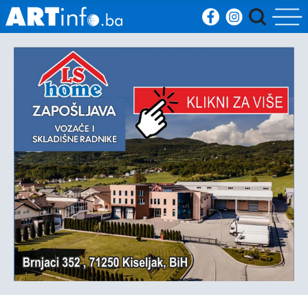
Početna
Vijesti
Sport
Kultura
Crna
kronika
Politika
Zanimljivosti