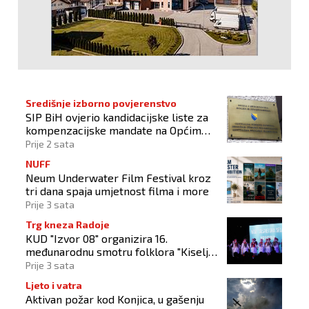
Središnje izborno povjerenstvo
SIP BiH ovjerio kandidacijske liste za
kompenzacijske mandate na Općim
izborima 2026
Prije 2 sata
NUFF
Neum Underwater Film Festival kroz
tri dana spaja umjetnost filma i more
Prije 3 sata
Trg kneza Radoje
KUD "Izvor 08" organizira 16.
međunarodnu smotru folklora "Kiseljak
2026"
Prije 3 sata
Ljeto i vatra
Aktivan požar kod Konjica, u gašenju