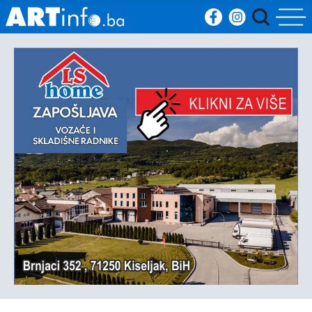
Početna
Vijesti
Sport
Kultura
Crna
kronika
Politika
Zanimljivosti