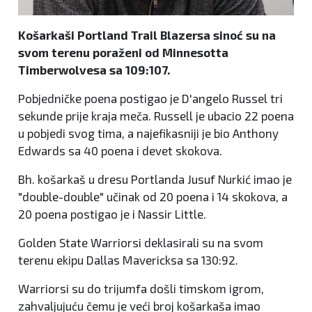
Košarkaši Portland Trail Blazersa sinoć su na
svom terenu poraženi od Minnesotta
Timberwolvesa sa 109:107.
Pobjedničke poena postigao je D'angelo Russel tri
sekunde prije kraja meča. Russell je ubacio 22 poena
u pobjedi svog tima, a najefikasniji je bio Anthony
Edwards sa 40 poena i devet skokova.
Bh. košarkaš u dresu Portlanda Jusuf Nurkić imao je
"double-double" učinak od 20 poena i 14 skokova, a
20 poena postigao je i Nassir Little.
Golden State Warriorsi deklasirali su na svom
terenu ekipu Dallas Mavericksa sa 130:92.
Warriorsi su do trijumfa došli timskom igrom,
zahvaljujuću čemu je veći broj košarkaša imao