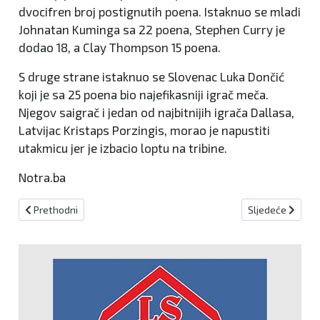
dvocifren broj postignutih poena. Istaknuo se mladi
Johnatan Kuminga sa 22 poena, Stephen Curry je
dodao 18, a Clay Thompson 15 poena.
S druge strane istaknuo se Slovenac Luka Dončić
koji je sa 25 poena bio najefikasniji igrač meča.
Njegov saigrač i jedan od najbitnijih igrača Dallasa,
Latvijac Kristaps Porzingis, morao je napustiti
utakmicu jer je izbacio loptu na tribine.
Notra.ba
Prethodni članak: Hrvatska se remijem s Nizozemskom oprostila 
Sljedeći članak
Prethodni
Sljedeće