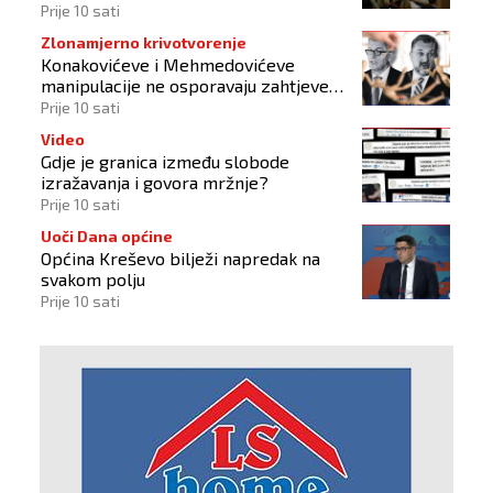
Prije 10 sati
Zlonamjerno krivotvorenje
Konakovićeve i Mehmedovićeve
manipulacije ne osporavaju zahtjeve
Hrvata
Prije 10 sati
Video
Gdje je granica između slobode
izražavanja i govora mržnje?
Prije 10 sati
Uoči Dana općine
Općina Kreševo bilježi napredak na
svakom polju
Prije 10 sati