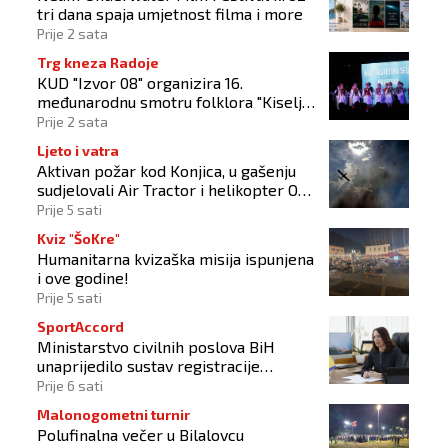
tri dana spaja umjetnost filma i more
Prije 2 sata
Trg kneza Radoje
KUD "Izvor 08" organizira 16.
međunarodnu smotru folklora "Kiseljak
2026"
Prije 2 sata
Ljeto i vatra
Aktivan požar kod Konjica, u gašenju
sudjelovali Air Tractor i helikopter OS-
a BiH
Prije 5 sati
Kviz "ŠoKre"
Humanitarna kvizaška misija ispunjena
i ove godine!
Prije 5 sati
SportAccord
Ministarstvo civilnih poslova BiH
unaprijedilo sustav registracije
sportskih organizacija
Prije 6 sati
Malonogometni turnir
Polufinalna večer u Bilalovcu