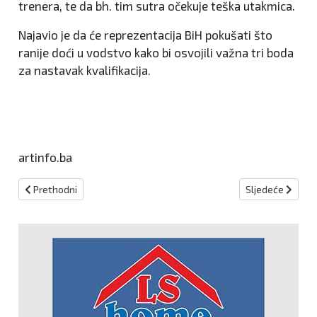
trenera, te da bh. tim sutra očekuje teška utakmica.
Najavio je da će reprezentacija BiH pokušati što
ranije doći u vodstvo kako bi osvojili važna tri boda
za nastavak kvalifikacija.
artinfo.ba
Prethodni članak: Argentinski nogometaši putuju u Hrvatsku u ka
Sljedeći članak: 
Prethodni
Sljedeće