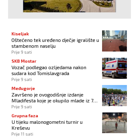
Kiseljak
Oštećeno tek uređeno dječje igralište u
stambenom naselju
Prije 9 sati
SKB Mostar
Vozač podlegao ozljedama nakon
sudara kod Tomislavgrada
Prije 9 sati
Međugorje
Završeno je ovogodišnje izdanje
Mladifesta koje je okupilo mlade iz 73
zemlje svijeta
Prije 9 sati
Grupna faza
U tijeku malonogometni turnir u
Kreševu
Prije 11 sati