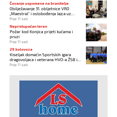
Čuvanje uspomene na branitelje
Obilježavanje 31. obljetnice VRO
„Maestral“ i oslobođenja Jajca uz
pokroviteljstvo HNS-a BiH
Prije 11 sati
Nepristupačan teren
Požar kod Konjica prijeti kućama i
pruzi
Prije 11 sati
29.kolovoza
Kiseljak domaćin Sportskih igara
dragovoljaca i veterana HVO-a ŽSB i
Dana branitelja
Prije 11 sati