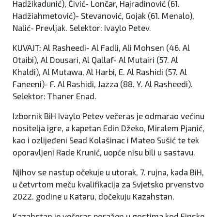
Hadžikadunić), Čivić- Lončar, Hajradinović (61.
Hadžiahmetović)- Stevanović, Gojak (61. Menalo),
Nalić- Prevljak. Selektor: Ivaylo Petev.
KUVAJT: Al Rasheedi- Al Fadli, Ali Mohsen (46. Al
Otaibi), Al Dousari, Al Qallaf- Al Mutairi (57. Al
Khaldi), Al Mutawa, Al Harbi, E. Al Rashidi (57. Al
Faneeni)- F. Al Rashidi, Jazza (88. Y. Al Rasheedi).
Selektor: Thaner Enad.
Izbornik BiH Ivaylo Petev večeras je odmarao većinu
nositelja igre, a kapetan Edin Džeko, Miralem Pjanić,
kao i ozlijeđeni Sead Kolašinac i Mateo Sušić te tek
oporavljeni Rade Krunić, uopće nisu bili u sastavu.
Njihov se nastup očekuje u utorak, 7. rujna, kada BiH,
u četvrtom meču kvalifikacija za Svjetsko prvenstvo
2022. godine u Kataru, dočekuju Kazahstan.
Kazahstan je večeras poražen u gostima kod Finske