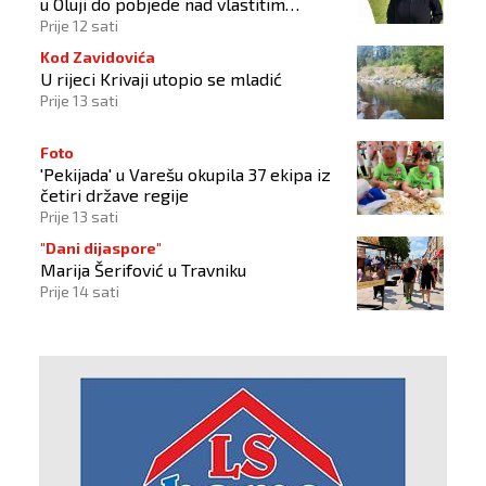
u Oluji do pobjede nad vlastitim
„olujama“
Prije 12 sati
Kod Zavidovića
U rijeci Krivaji utopio se mladić
Prije 13 sati
Foto
'Pekijada' u Varešu okupila 37 ekipa iz
četiri države regije
Prije 13 sati
"Dani dijaspore"
Marija Šerifović u Travniku
Prije 14 sati