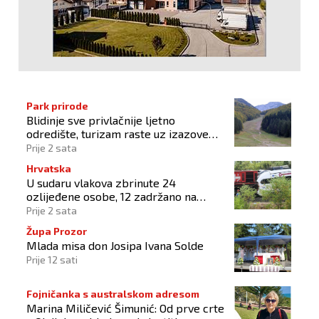
Park prirode
Blidinje sve privlačnije ljetno
odredište, turizam raste uz izazove
očuvanja prirode
Prije 2 sata
Hrvatska
U sudaru vlakova zbrinute 24
ozlijeđene osobe, 12 zadržano na
liječenju
Prije 2 sata
Župa Prozor
Mlada misa don Josipa Ivana Solde
Prije 12 sati
Fojničanka s australskom adresom
Marina Miličević Šimunić: Od prve crte