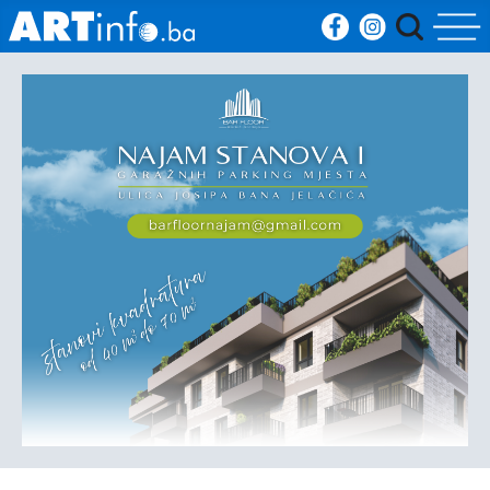
Početna
Vijesti
Sport
Kultura
Crna
kronika
Politika
Zanimljivosti