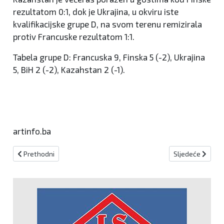
rezultatom 0:1, dok je Ukrajina, u okviru iste
kvalifikacijske grupe D, na svom terenu remizirala
protiv Francuske rezultatom 1:1.
Tabela grupe D: Francuska 9, Finska 5 (-2), Ukrajina
5, BiH 2 (-2), Kazahstan 2 (-1).
artinfo.ba
Prethodni članak: Završene Paraolimpijske igre u Tokiju
Sljedeći članak:
Prethodni
Sljedeće