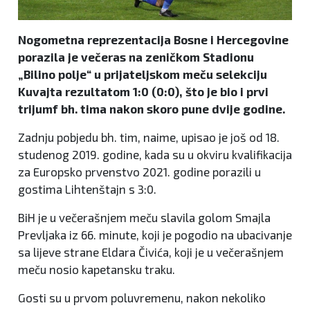
Nogometna reprezentacija Bosne i Hercegovine
porazila je večeras na zeničkom Stadionu
„Bilino polje“ u prijateljskom meču selekciju
Kuvajta rezultatom 1:0 (0:0), što je bio i prvi
trijumf bh. tima nakon skoro pune dvije godine.
Zadnju pobjedu bh. tim, naime, upisao je još od 18.
studenog 2019. godine, kada su u okviru kvalifikacija
za Europsko prvenstvo 2021. godine porazili u
gostima Lihtenštajn s 3:0.
BiH je u večerašnjem meču slavila golom Smajla
Prevljaka iz 66. minute, koji je pogodio na ubacivanje
sa lijeve strane Eldara Čivića, koji je u večerašnjem
meču nosio kapetansku traku.
Gosti su u prvom poluvremenu, nakon nekoliko