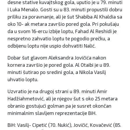
desne stative kuvajtskog gola, uputio je u 79. minuti
i Luka Menalo. Gosti su u 83. minuti propustili dobru
priliku za poravnanje, ali je šut Shabiba Al Khaldia sa
oko 10- ak metara završio pored gola. Pri pokušaju
da u svom 16-ercu izbije loptu, Fahad Al Reshidi je
nespretno zahvatio loptu te pogodio prečku, a
odbijenu loptu nije uspio dohvatiti Nalić.
Dobar šut glavom Aleksandra Jovičića nakon
kornera završio je pored gola. Al Otaibi je u 89.
minuti šutirao po sredini gola, a Nikola Vasilj
uhvatio loptu.
Uzvratio je na drugoj strani u 89. minuti Amir
Hadžiahmetović, ali je njegov šut s oko 25 metara
obranio gostujući golman pa je susret okončan
minimalnim slavljem reprezentacije BiH.
BiH: Vasilj- Cipetić (70. Nukić), Jovičić, Kovačević (85.