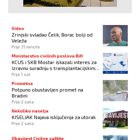
Video
Zrinjski svladao Čelik, Borac bolji od
Veleža
Prije 31 minute
Ministarstvo civilnih poslova BiH
KCUS i SKB Mostar iskazali interes za
izravnu suradnju s transplantacijskim
centrima članica Eurotransplanta
Prije 1 sat
Prometna
Potpuno obustavljen promet na
Bradini
Prije 2 sata
Nekoliko naselja
KISELJAK Najava isključenja za utorak
Prije 2 sata
Obavijest Civilne zaštite