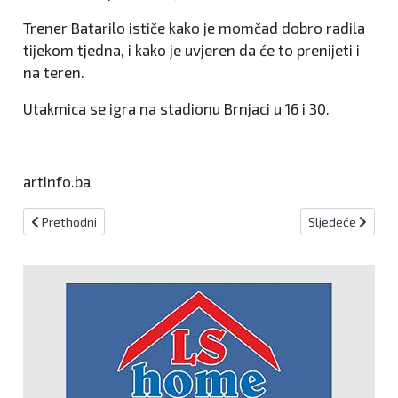
Trener Batarilo ističe kako je momčad dobro radila
tijekom tjedna, i kako je uvjeren da će to prenijeti i
na teren.
Utakmica se igra na stadionu Brnjaci u 16 i 30.
artinfo.ba
Prethodni članak: Roberto Soldić nokautom obranio pojas prvaka K
Sljedeći članak: 
Prethodni
Sljedeće