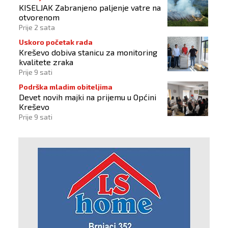
KISELJAK Zabranjeno paljenje vatre na
otvorenom
Prije 2 sata
Uskoro početak rada
Kreševo dobiva stanicu za monitoring
kvalitete zraka
Prije 9 sati
Podrška mladim obiteljima
Devet novih majki na prijemu u Općini
Kreševo
Prije 9 sati