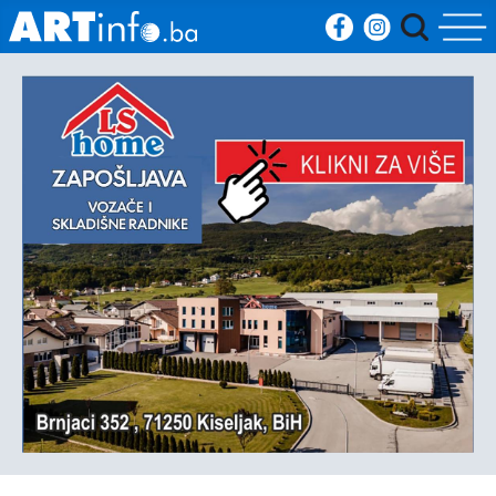
Početna
Vijesti
Sport
Kultura
Crna
kronika
Politika
Zanimljivosti