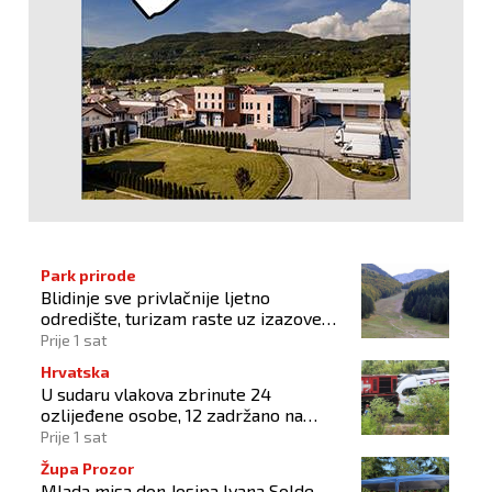
Park prirode
Blidinje sve privlačnije ljetno
odredište, turizam raste uz izazove
očuvanja prirode
Prije 1 sat
Hrvatska
U sudaru vlakova zbrinute 24
ozlijeđene osobe, 12 zadržano na
liječenju
Prije 1 sat
Župa Prozor
Mlada misa don Josipa Ivana Solde