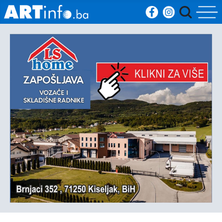
Početna
Vijesti
Sport
Kultura
Crna
kronika
Politika
Zanimljivosti