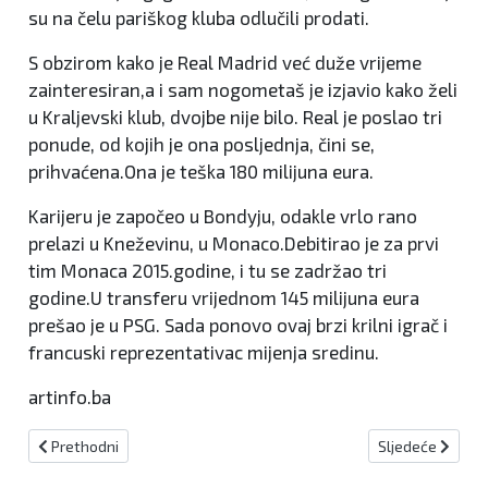
su na čelu pariškog kluba odlučili prodati.
S obzirom kako je Real Madrid već duže vrijeme
zainteresiran,a i sam nogometaš je izjavio kako želi
u Kraljevski klub, dvojbe nije bilo. Real je poslao tri
ponude, od kojih je ona posljednja, čini se,
prihvaćena.Ona je teška 180 milijuna eura.
Karijeru je započeo u Bondyju, odakle vrlo rano
prelazi u Kneževinu, u Monaco.Debitirao je za prvi
tim Monaca 2015.godine, i tu se zadržao tri
godine.U transferu vrijednom 145 milijuna eura
prešao je u PSG. Sada ponovo ovaj brzi krilni igrač i
francuski reprezentativac mijenja sredinu.
artinfo.ba
Prethodni članak: "Sparta" vrši upis članova u Kiseljaku i Kreševu
Sljedeći članak:
Prethodni
Sljedeće