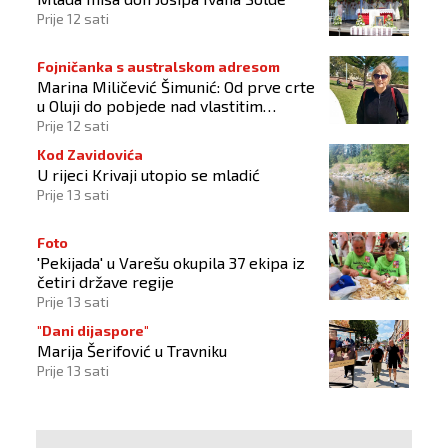
Prije 12 sati
Fojničanka s australskom adresom
Marina Miličević Šimunić: Od prve crte
u Oluji do pobjede nad vlastitim
„olujama“
Prije 12 sati
Kod Zavidovića
U rijeci Krivaji utopio se mladić
Prije 13 sati
Foto
'Pekijada' u Varešu okupila 37 ekipa iz
četiri države regije
Prije 13 sati
"Dani dijaspore"
Marija Šerifović u Travniku
Prije 13 sati