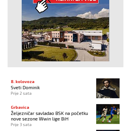
8. kolovoza
Sveti Dominik
Prije 2 sata
Grbavica
Željezničar savladao BSK na početku
nove sezone Wwin lige BiH
Prije 3 sata