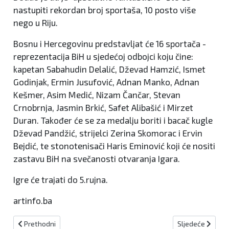
nastupiti rekordan broj sportaša, 10 posto više
nego u Riju.
Bosnu i Hercegovinu predstavljat će 16 sportača -
reprezentacija BiH u sjedećoj odbojci koju čine:
kapetan Sabahudin Delalić, Dževad Hamzić, Ismet
Godinjak, Ermin Jusufović, Adnan Manko, Adnan
Kešmer, Asim Medić, Nizam Čančar, Stevan
Crnobrnja, Jasmin Brkić, Safet Alibašić i Mirzet
Duran. Također će se za medalju boriti i bacač kugle
Dževad Pandžić, strijelci Zerina Skomorac i Ervin
Bejdić, te stonotenisači Haris Eminović koji će nositi
zastavu BiH na svečanosti otvaranja Igara.
Igre će trajati do 5.rujna.
artinfo.ba
Prethodni članak: Grgić u U21 reprezentaciji BiH !
Sljedeći članak:
Prethodni
Sljedeće