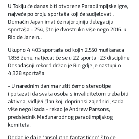
U Tokiju će danas biti otvorene Paraolimpijske igre,
najveće po broju sportaša koji će sudjelovati.
Domaćin Japan imat će najbrojniju delegaciju
sportaša - 254, što je dvostruko više nego 2016. u
Rio de Janeiru.
Ukupno 4.403 sportaša od kojih 2.550 muškaraca i
1.853 žene, natjecat će se u 22 sporta i 23 discipline.
Dosadašnji rekord držao je Rio gdje je nastupilo
4,328 sportaša.
- U narednim danima rušit ćemo stereotipe
i pokazati da svaka osoba s invaliditetom treba biti
aktivna, vidljivi član koji doprinosi zajednici, sada
više nego ikada - rekao je Andrew Parsons,
predsjednik Međunarodnog paraolimpijskog
komiteta.
Dodao je da je "apsolutno fantastično" što će