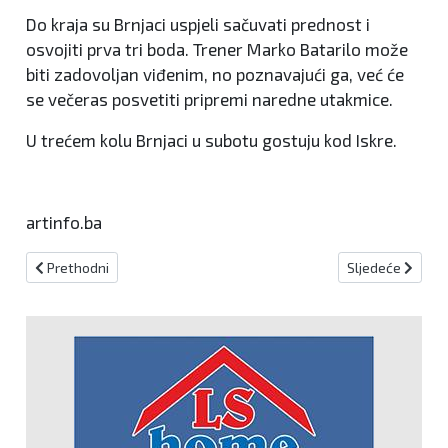
Do kraja su Brnjaci uspjeli sačuvati prednost i
osvojiti prva tri boda. Trener Marko Batarilo može
biti zadovoljan viđenim, no poznavajući ga, već će
se večeras posvetiti pripremi naredne utakmice.
U trećem kolu Brnjaci u subotu gostuju kod Iskre.
artinfo.ba
Prethodni članak: Svi rezultati i strijelci drugog kola Druge lige FB
Sljedeći članak:
Prethodni
Sljedeće