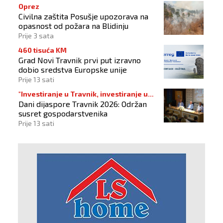
Oprez
Civilna zaštita Posušje upozorava na
opasnost od požara na Blidinju
Prije 3 sata
460 tisuća KM
Grad Novi Travnik prvi put izravno
dobio sredstva Europske unije
Prije 13 sati
"Investiranje u Travnik, investiranje u
Dani dijaspore Travnik 2026: Održan
budućnost"
susret gospodarstvenika
Prije 13 sati