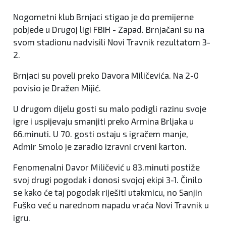
Nogometni klub Brnjaci stigao je do premijerne
pobjede u Drugoj ligi FBiH - Zapad. Brnjačani su na
svom stadionu nadvisili Novi Travnik rezultatom 3-
2.
Brnjaci su poveli preko Davora Miličevića. Na 2-0
povisio je Dražen Mijić.
U drugom dijelu gosti su malo podigli razinu svoje
igre i uspijevaju smanjiti preko Armina Brljaka u
66.minuti. U 70. gosti ostaju s igračem manje,
Admir Smolo je zaradio izravni crveni karton.
Fenomenalni Davor Miličević u 83.minuti postiže
svoj drugi pogodak i donosi svojoj ekipi 3-1. Činilo
se kako će taj pogodak riješiti utakmicu, no Sanjin
Fuško već u narednom napadu vraća Novi Travnik u
igru.