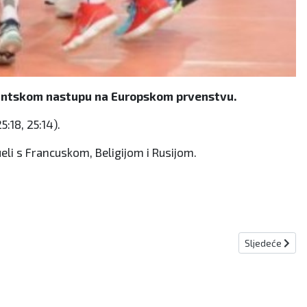
itantskom nastupu na Europskom prvenstvu.
:18, 25:14).
li s Francuskom, Beligijom i Rusijom.
Sljedeći člana
Sljedeće