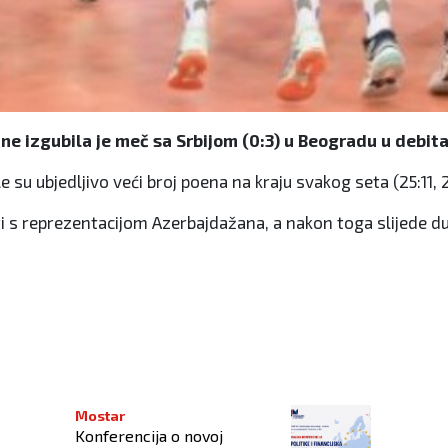
ne izgubila je meč sa Srbijom (0:3) u Beogradu u deb
 su ubjedljivo veći broj poena na kraju svakog seta (25:11, 25
s reprezentacijom Azerbajdažana, a nakon toga slijede due
u
Mostar
Konferencija o novoj