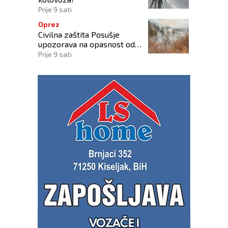
Prije 9 sati
Oprez
Civilna zaštita Posušje
upozorava na opasnost od
požara na Blidinju
Prije 9 sati