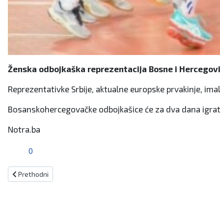
Ženska odbojkaška reprezentacija Bosne i Hercegovi
Reprezentativke Srbije, aktualne europske prvakinje, imale
Bosanskohercegovačke odbojkašice će za dva dana igrati 
Notra.ba
0
Prethodni članak: Rijeka u posljednjim sekundama ispustila pobjed
Prethodni