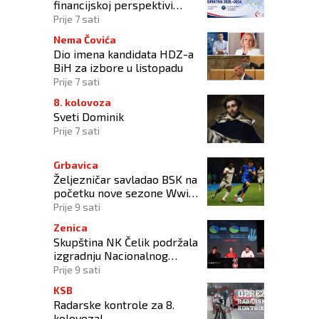
financijskoj perspektivi
Europske unije 2028.–2034.
Prije 7 sati
Nema Čovića
Dio imena kandidata HDZ-a
BiH za izbore u listopadu
Prije 7 sati
8. kolovoza
Sveti Dominik
Prije 7 sati
Grbavica
Željezničar savladao BSK na
početku nove sezone Wwin
lige BiH
Prije 9 sati
Zenica
Skupština NK Čelik podržala
izgradnju Nacionalnog
stadiona
Prije 9 sati
KSB
Radarske kontrole za 8.
kolovoza!