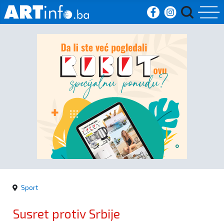
Početna
Vijesti
Sport
Kultura
Crna
kronika
Sport
Politika
Susret protiv Srbije
Zanimljivosti