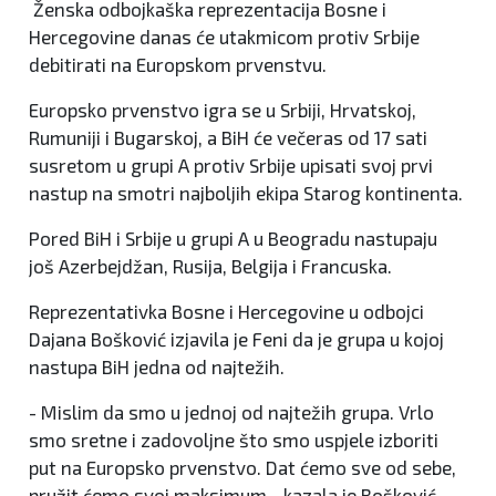
Ženska odbojkaška reprezentacija Bosne i
Hercegovine danas će utakmicom protiv Srbije
debitirati na Europskom prvenstvu.
Europsko prvenstvo igra se u Srbiji, Hrvatskoj,
Rumuniji i Bugarskoj, a BiH će večeras od 17 sati
susretom u grupi A protiv Srbije upisati svoj prvi
nastup na smotri najboljih ekipa Starog kontinenta.
Pored BiH i Srbije u grupi A u Beogradu nastupaju
još Azerbejdžan, Rusija, Belgija i Francuska.
Reprezentativka Bosne i Hercegovine u odbojci
Dajana Bošković izjavila je Feni da je grupa u kojoj
nastupa BiH jedna od najtežih.
- Mislim da smo u jednoj od najtežih grupa. Vrlo
smo sretne i zadovoljne što smo uspjele izboriti
put na Europsko prvenstvo. Dat ćemo sve od sebe,
pružit ćemo svoj maksimum - kazala je Bošković.