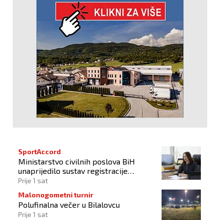
SportAccord
Ministarstvo civilnih poslova BiH
unaprijedilo sustav registracije
sportskih organizacija
Prije 1 sat
Malonogometni turnir
Polufinalna večer u Bilalovcu
Prije 1 sat