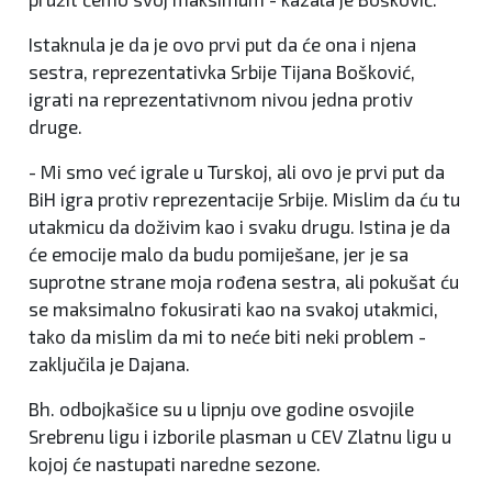
Istaknula je da je ovo prvi put da će ona i njena
sestra, reprezentativka Srbije Tijana Bošković,
igrati na reprezentativnom nivou jedna protiv
druge.
- Mi smo već igrale u Turskoj, ali ovo je prvi put da
BiH igra protiv reprezentacije Srbije. Mislim da ću tu
utakmicu da doživim kao i svaku drugu. Istina je da
će emocije malo da budu pomiješane, jer je sa
suprotne strane moja rođena sestra, ali pokušat ću
se maksimalno fokusirati kao na svakoj utakmici,
tako da mislim da mi to neće biti neki problem -
zaključila je Dajana.
Bh. odbojkašice su u lipnju ove godine osvojile
Srebrenu ligu i izborile plasman u CEV Zlatnu ligu u
kojoj će nastupati naredne sezone.