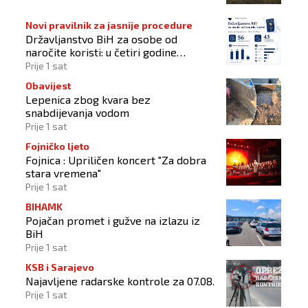
Novi pravilnik za jasnije procedure
Državljanstvo BiH za osobe od
naročite koristi: u četiri godine
odobrena 43 zahtjeva
Prije 1 sat
Obavijest
Lepenica zbog kvara bez
snabdijevanja vodom
Prije 1 sat
Fojničko ljeto
Fojnica : Upriličen koncert "Za dobra
stara vremena"
Prije 1 sat
BIHAMK
Pojačan promet i gužve na izlazu iz
BiH
Prije 1 sat
KSB i Sarajevo
Najavljene radarske kontrole za 07.08.
Prije 1 sat