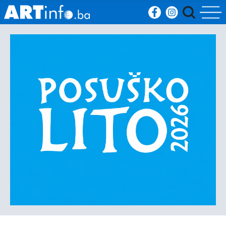
Početna
Vijesti
Sport
Kultura
Crna
kronika
Politika
Zanimljivosti