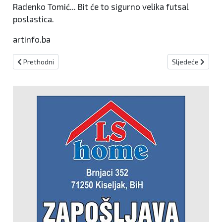
Radenko Tomić... Bit će to sigurno velika futsal
poslastica.
artinfo.ba
Prethodni članak: Bojo : Imao sam ponude domaćih i inozemnih klu
Sljedeći članak:
Prethodni
Sljedeće