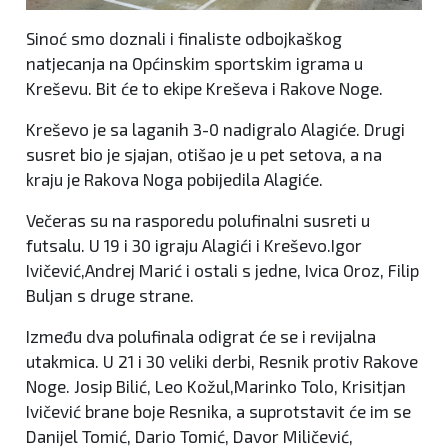
Sinoć smo doznali i finaliste odbojkaškog
natjecanja na Općinskim sportskim igrama u
Kreševu. Bit će to ekipe Kreševa i Rakove Noge.
Kreševo je sa laganih 3-0 nadigralo Alagiće. Drugi
susret bio je sjajan, otišao je u pet setova, a na
kraju je Rakova Noga pobijedila Alagiće.
Večeras su na rasporedu polufinalni susreti u
futsalu. U 19 i 30 igraju Alagići i Kreševo.Igor
Ivičević,Andrej Marić i ostali s jedne, Ivica Oroz, Filip
Buljan s druge strane.
Između dva polufinala odigrat će se i revijalna
utakmica. U 21 i 30 veliki derbi, Resnik protiv Rakove
Noge. Josip Bilić, Leo Kožul,Marinko Tolo, Krisitjan
Ivičević brane boje Resnika, a suprotstavit će im se
Danijel Tomić, Dario Tomić, Davor Miličević,