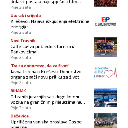
dolara, postala najuspješniji film
Christophera Nolana
Prije 2 sata
Utorak i srijeda
Kreševo : Najava isključenja električne
energije
Prije 2 sata
Novi Travnik
Caffe Lašva pobjednik turnira u
Rankovićima!
Prije 2 sata
"Da za donorstvo, da za život"
Javna tribina u Kreševu: Donorstvo
organa znači novu priliku za život
Prije 2 sata
BIHAMK
Od ranih jutarnjih sati duge kolone
vozila na graničnim prijelazima na
izlazu iz BiH
Prije 2 sata
Deževice
Upriličena vanjska proslava Gospe
Snježne