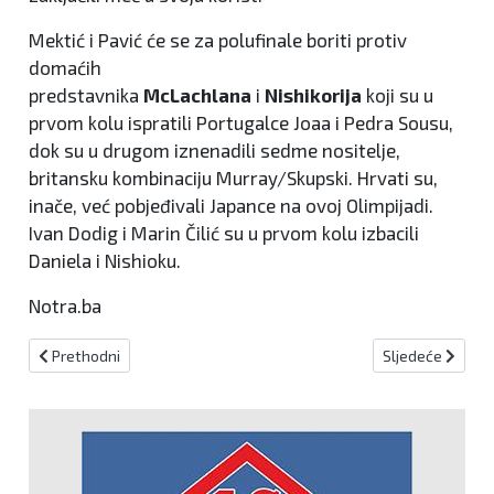
Mektić i Pavić će se za polufinale boriti protiv
domaćih
predstavnika
McLachlana
i
Nishikorija
koji su u
prvom kolu ispratili Portugalce Joaa i Pedra Sousu,
dok su u drugom iznenadili sedme nositelje,
britansku kombinaciju Murray/Skupski. Hrvati su,
inače, već pobjeđivali Japance na ovoj Olimpijadi.
Ivan Dodig i Marin Čilić su u prvom kolu izbacili
Daniela i Nishioku.
Notra.ba
Prethodni članak: Matea Jelić nakon velikog preokreta osvojila zl
Sljedeći članak:
Prethodni
Sljedeće