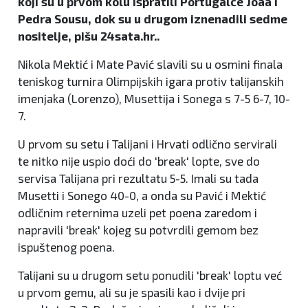
koji su u prvom kolu ispratili Portugalce Joaa i
Pedra Sousu, dok su u drugom iznenadili sedme
nositelje, pišu 24sata.hr..
Nikola Mektić i Mate Pavić slavili su u osmini finala
teniskog turnira Olimpijskih igara protiv talijanskih
imenjaka (Lorenzo), Musettija i Sonega s 7-5 6-7, 10-
7.
U prvom su setu i Talijani i Hrvati odlično servirali
te nitko nije uspio doći do 'break' lopte, sve do
servisa Talijana pri rezultatu 5-5. Imali su tada
Musetti i Sonego 40-0, a onda su Pavić i Mektić
odličnim reternima uzeli pet poena zaredom i
napravili 'break' kojeg su potvrdili gemom bez
ispuštenog poena.
Talijani su u drugom setu ponudili 'break' loptu već
u prvom gemu, ali su je spasili kao i dvije pri