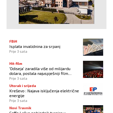
FBiH
Isplata invalidnina za srpanj
Prije 3 sata
Hit-film
'Odiseja' zaradila više od milijardu
dolara, postala najuspješniji film
Christophera Nolana
Prije 3 sata
Utorak i srijeda
Kreševo : Najava isključenja električne
energije
Prije 3 sata
Novi Travnik
Caffe Lašva pobjednik turnira u