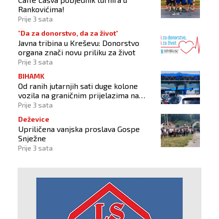
Rankovićima!
Prije 3 sata
"Da za donorstvo, da za život"
Javna tribina u Kreševu: Donorstvo
organa znači novu priliku za život
Prije 3 sata
BIHAMK
Od ranih jutarnjih sati duge kolone
vozila na graničnim prijelazima na
izlazu iz BiH
Prije 3 sata
Deževice
Upriličena vanjska proslava Gospe
Snježne
Prije 3 sata