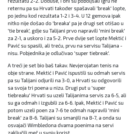
rezultatu 2-2. Doduše, i oni su poboljšali igru ne
reternu pa su Hrvati također spašavali 'break' lopte,
po jednu kod rezultata 1-2 i 3-4. U 12 gemova ipak
nitko nije došao do 'breaka' pa je drugi set otišao u
'tie break', gdje su Talijani prvo napravili 'mini break'
za 2-1, a uskoro i za 5-2. Prve dvije set lopte Mektić i
Pavić su spasili, ali treću, prvu na servisu Talijana -
nisu. Pobjednika je odlučivao 'super tiebreak'.
A treći je set bio baš takav. Nevjerojatan tenis na
obje strane. Mektić i Pavić ispustili su odmah servis
pa su Talijani odjurili na 3-0, a Hrvati su odgovorili
sa svoja tri poena u nizu. Drugi put u 'super
tiebreaku' Hrvati su uzeli Talijanima servis za 6-5, ali
su ga odmah i izgubili za 6-6. Ipak, Mektić i Pavić su
potom uzeli poen za 7-6 te odmah napravili 'mini
break' za 8-6. Talijani su smanjili na 8-7, a onda su
osvajači Wimbledona dvama poenima na servi
zaključili meč u svoju korist.