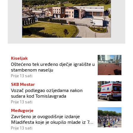
Kiseljak
Oštećeno tek uređeno dječje igralište u
stambenom naselju
Prije 13 sati
SKB Mostar
Vozač podlegao ozljedama nakon
sudara kod Tomislavgrada
Prije 13 sati
Međugorje
Završeno je ovogodišnje izdanje
Mladifesta koje je okupilo mlade iz 73
zemlje svijeta
Prije 13 sati