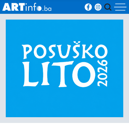
Početna
Vijesti
Sport
Kultura
Crna
kronika
Politika
Zanimljivosti