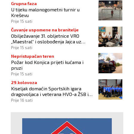
Grupna faza
U tijeku malonogometni turnir u
Kreševu
Prije 15 sati
Čuvanje uspomene na branitelje
Obilježavanje 31. obljetnice VRO
„Maestral“ i oslobođenja Jajca uz
pokroviteljstvo HNS-a BiH
Prije 15 sati
Nepristupačan teren
Požar kod Konjica prijeti kućama i
pruzi
Prije 15 sati
29.kolovoza
Kiseljak domaćin Sportskih igara
dragovoljaca i veterana HVO-a ŽSB i
Dana branitelja
Prije 16 sati