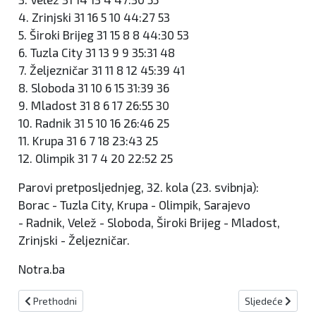
4. Zrinjski 31 16 5 10 44:27 53
5. Široki Brijeg 31 15 8 8 44:30 53
6. Tuzla City 31 13 9 9 35:31 48
7. Željezničar 31 11 8 12 45:39 41
8. Sloboda 31 10 6 15 31:39 36
9. Mladost 31 8 6 17 26:55 30
10. Radnik 31 5 10 16 26:46 25
11. Krupa 31 6 7 18 23:43 25
12. Olimpik 31 7 4 20 22:52 25
Parovi pretposljednjeg, 32. kola (23. svibnja):
Borac - Tuzla City, Krupa - Olimpik, Sarajevo
- Radnik, Velež - Sloboda, Široki Brijeg - Mladost,
Zrinjski - Željezničar.
Notra.ba
Prethodni članak: Slovenke porazile odbojkašice BiH koje su još s
Sljedeći članak: 
Prethodni
Sljedeće