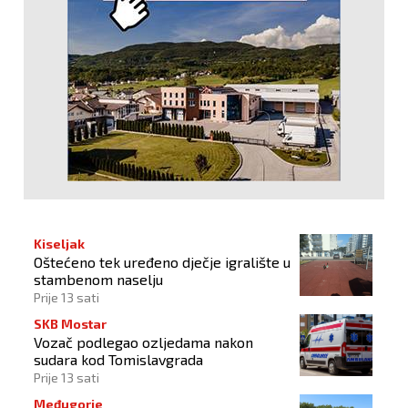
Kiseljak
Oštećeno tek uređeno dječje igralište u
stambenom naselju
Prije 13 sati
SKB Mostar
Vozač podlegao ozljedama nakon
sudara kod Tomislavgrada
Prije 13 sati
Međugorje