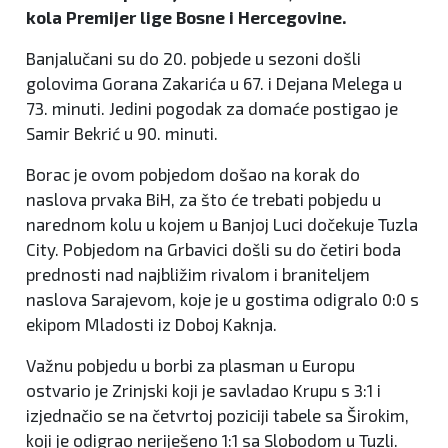
kola Premijer lige Bosne i Hercegovine.
Banjalučani su do 20. pobjede u sezoni došli
golovima Gorana Zakarića u 67. i Dejana Melega u
73. minuti. Jedini pogodak za domaće postigao je
Samir Bekrić u 90. minuti.
Borac je ovom pobjedom došao na korak do
naslova prvaka BiH, za što će trebati pobjedu u
narednom kolu u kojem u Banjoj Luci dočekuje Tuzla
City. Pobjedom na Grbavici došli su do četiri boda
prednosti nad najbližim rivalom i braniteljem
naslova Sarajevom, koje je u gostima odigralo 0:0 s
ekipom Mladosti iz Doboj Kaknja.
Važnu pobjedu u borbi za plasman u Europu
ostvario je Zrinjski koji je savladao Krupu s 3:1 i
izjednačio se na četvrtoj poziciji tabele sa Širokim,
koji je odigrao neriješeno 1:1 sa Slobodom u Tuzli.