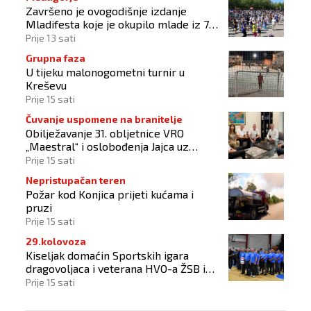
Završeno je ovogodišnje izdanje
Mladifesta koje je okupilo mlade iz 73
zemlje svijeta
Prije 13 sati
Grupna faza
U tijeku malonogometni turnir u
Kreševu
Prije 15 sati
Čuvanje uspomene na branitelje
Obilježavanje 31. obljetnice VRO
„Maestral“ i oslobođenja Jajca uz
pokroviteljstvo HNS-a BiH
Prije 15 sati
Nepristupačan teren
Požar kod Konjica prijeti kućama i
pruzi
Prije 15 sati
29.kolovoza
Kiseljak domaćin Sportskih igara
dragovoljaca i veterana HVO-a ŽSB i
Dana branitelja
Prije 15 sati