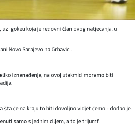
uz Igokeu koja je redovni član ovog natjecanja, u
rani Novo Sarajevo na Grbavici.
veliko iznenađenje, na ovoj utakmici moramo biti
adija.
 šta će na kraju to biti dovoljno vidjet ćemo - dodao je.
nuti samo s jednim ciljem, a to je trijumf.