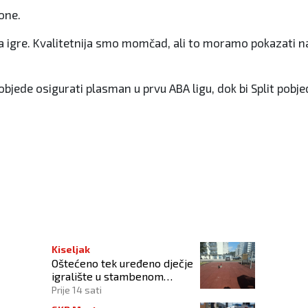
one.
faza igre. Kvalitetnija smo momčad, ali to moramo pokazati 
pobjede osigurati plasman u prvu ABA ligu, dok bi Split pobje
k ka opstanku
Kiseljak
Oštećeno tek uređeno dječje
igralište u stambenom
naselju
Prije 14 sati