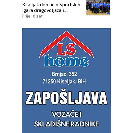
Kiseljak domaćin Sportskih
igara dragovoljaca i
veterana HVO-a ŽSB i Dana
Prije 16 sati
branitelja