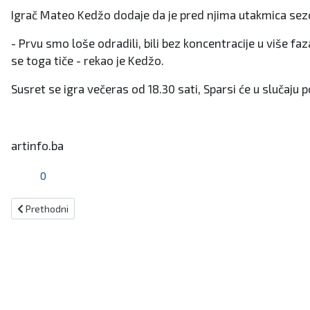
Igrač Mateo Kedžo dodaje da je pred njima utakmica sez
- Prvu smo loše odradili, bili bez koncentracije u više 
se toga tiče - rekao je Kedžo.
Susret se igra večeras od 18.30 sati, Sparsi će u slučaju 
artinfo.ba
0
Prethodni članak: Pobjedom protiv Radnika napraviti ogroman kora
Prethodni