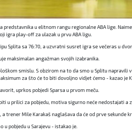
a predstavnika u elitnom rangu regionalne ABA lige. Naime, 
i igra play-off za ulazak u prvu ABA ligu.
kipu Splita sa 76:70, a uzvratni susret igra se večeras u dvo
ljuje maksimalan angažman svojih izabranika.
hološkom smislu. S obzirom na to da smo u Splitu napravili 
ksimum za što će to biti dovoljno vidjet ćemo - kazao je K
je favorit, uprkos pobjedi Sparsa u prvom meču.
i u prilici za pobjedu, motiva sigurno neće nedostajati a za
, a trener Mile Karakaš naglašava da će od prve sekunde kre
o u pobjedu u Sarajevu - istakao je.