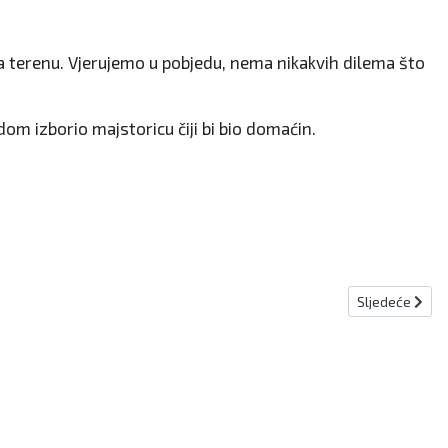
na terenu. Vjerujemo u pobjedu, nema nikakvih dilema što
dom izborio majstoricu čiji bi bio domaćin.
Sljedeći člana
Sljedeće