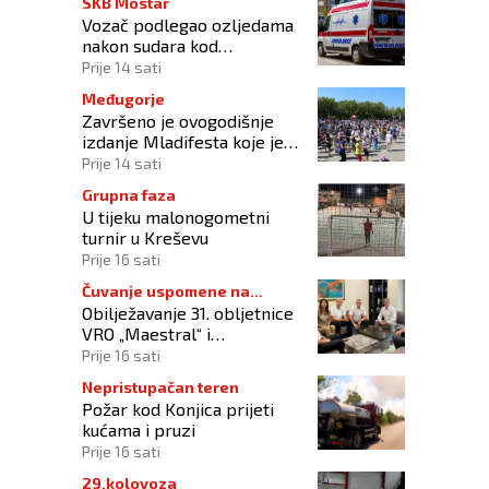
SKB Mostar
Vozač podlegao ozljedama
nakon sudara kod
Tomislavgrada
Prije 14 sati
Međugorje
Završeno je ovogodišnje
izdanje Mladifesta koje je
okupilo mlade iz 73 zemlje
Prije 14 sati
svijeta
Grupna faza
U tijeku malonogometni
turnir u Kreševu
Prije 16 sati
Čuvanje uspomene na
Obilježavanje 31. obljetnice
branitelje
VRO „Maestral“ i
oslobođenja Jajca uz
Prije 16 sati
pokroviteljstvo HNS-a BiH
Nepristupačan teren
Požar kod Konjica prijeti
kućama i pruzi
Prije 16 sati
29.kolovoza