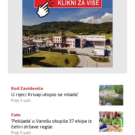
Kod Zavidovića
U rijeci Krivaji utopio se mladić
Prije 5 sati
Foto
'Pekijada' u Varešu okupila 37 ekipa iz
četiri države regije
Prije 5 sati