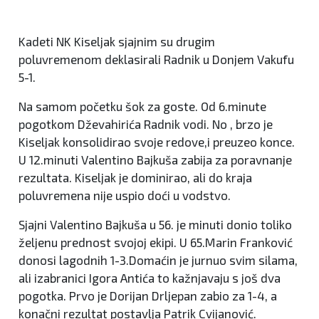
Kadeti NK Kiseljak sjajnim su drugim
poluvremenom deklasirali Radnik u Donjem Vakufu
5-1.
Na samom početku šok za goste. Od 6.minute
pogotkom Dževahirića Radnik vodi. No , brzo je
Kiseljak konsolidirao svoje redove,i preuzeo konce.
U 12.minuti Valentino Bajkuša zabija za poravnanje
rezultata. Kiseljak je dominirao, ali do kraja
poluvremena nije uspio doći u vodstvo.
Sjajni Valentino Bajkuša u 56. je minuti donio toliko
željenu prednost svojoj ekipi. U 65.Marin Franković
donosi lagodnih 1-3.Domaćin je jurnuo svim silama,
ali izabranici Igora Antića to kažnjavaju s još dva
pogotka. Prvo je Dorijan Drljepan zabio za 1-4, a
konačni rezultat postavlja Patrik Cvijanović.