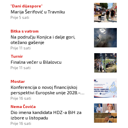
"Dani dijaspore"
Marija Šerifović u Travniku
Prije 5 sati
Bitka s vatrom
Na području Konjica i dalje gori,
otežano gašenje
Prije 11 sati
Turnir
Finalna večer u Bilalovcu
Prije 11 sati
Mostar
Konferencija o novoj financijskoj
perspektivi Europske unije 2028.–
2034.
Prije 16 sati
Nema Čovića
Dio imena kandidata HDZ-a BiH za
izbore u listopadu
Prije 16 sati