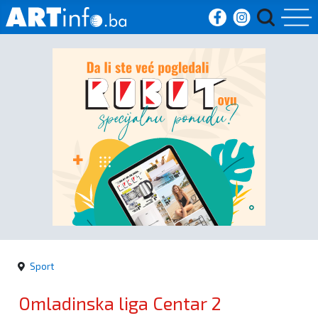
Početna
Vijesti
Sport
Kultura
Crna
kronika
Sport
Politika
Omladinska liga Centar 2
Zanimljivosti