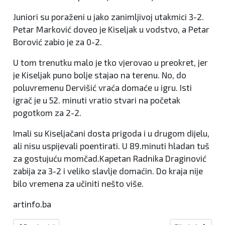
Juniori su poraženi u jako zanimljivoj utakmici 3-2.
Petar Marković doveo je Kiseljak u vodstvo, a Petar
Borović zabio je za 0-2.
U tom trenutku malo je tko vjerovao u preokret, jer
je Kiseljak puno bolje stajao na terenu. No, do
poluvremenu Dervišić vraća domaće u igru. Isti
igrač je u 52. minuti vratio stvari na početak
pogotkom za 2-2.
Imali su Kiseljačani dosta prigoda i u drugom dijelu,
ali nisu uspijevali poentirati. U 89.minuti hladan tuš
za gostujuću momčad.Kapetan Radnika Draginović
zabija za 3-2 i veliko slavlje domaćin. Do kraja nije
bilo vremena za učiniti nešto više.
artinfo.ba